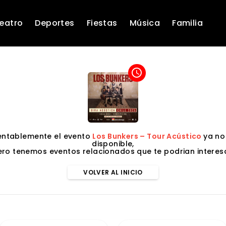
eatro
Deportes
Fiestas
Música
Familia
access_time
ntablemente el evento
Los Bunkers – Tour Acústico
ya no
disponible,
ero tenemos eventos relacionados que te podrian interesa
VOLVER AL INICIO