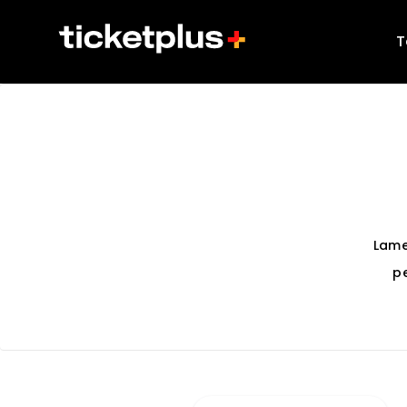
T
Lame
p