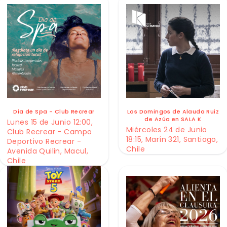
Dia de Spa - Club Recrear
Los Domingos de Alauda Ruiz
de Azúa en SALA K
Lunes 15 de Junio 12:00,
Miércoles 24 de Junio
Club Recrear - Campo
18:15, Marín 321, Santiago,
Deportivo Recrear -
Chile
Avenida Quilin, Macul,
Chile