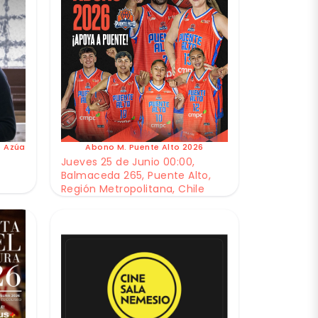
e Azúa
Abono M. Puente Alto 2026
Jueves 25 de Junio 00:00,
Balmaceda 265, Puente Alto,
Región Metropolitana, Chile