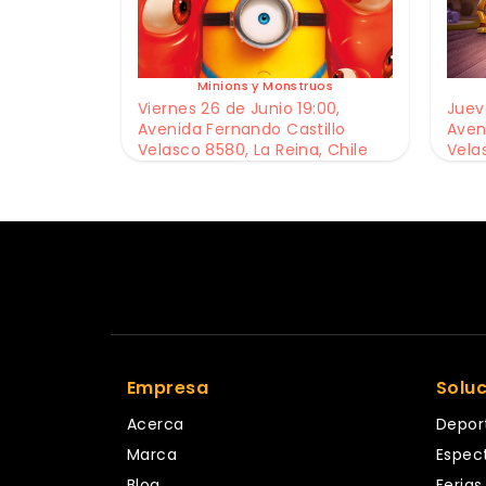
Minions y Monstruos
Viernes 26 de Junio 19:00,
Jueve
Avenida Fernando Castillo
Aven
Velasco 8580, La Reina, Chile
Vela
Empresa
Solu
Acerca
Depor
Marca
Espec
Blog
Ferias