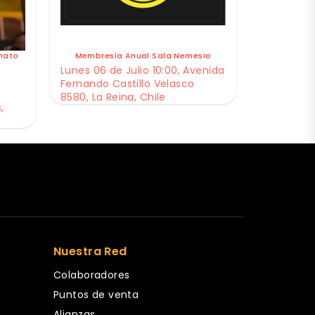
nato
Membresía Anual Sala Nemesio
Lunes 06 de Julio 10:00, Avenida
Fernando Castillo Velasco
8580, La Reina, Chile
,
Nuestra Red
Colaboradores
Puntos de venta
Alianzas