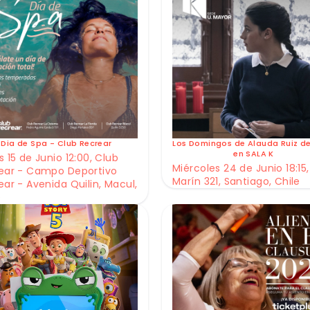
Dia de Spa - Club Recrear
Los Domingos de Alauda Ruiz d
en SALA K
 15 de Junio 12:00, Club
Miércoles 24 de Junio 18:15,
ear - Campo Deportivo
Marín 321, Santiago, Chile
ear - Avenida Quilin, Macul,
e