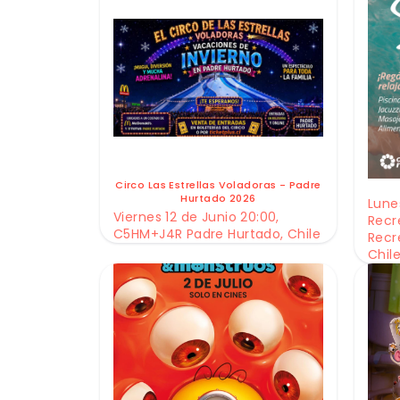
Circo Las Estrellas Voladoras - Padre
Hurtado 2026
Lunes
Viernes 12 de Junio 20:00,
Recr
C5HM+J4R Padre Hurtado, Chile
Recr
Chil