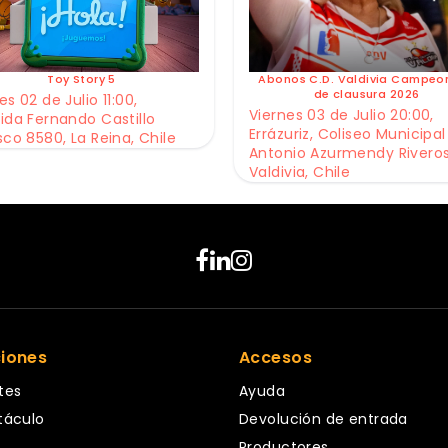
Toy Story 5
Abonos C.D. Valdivia Campeo
de clausura 2026
s 02 de Julio 11:00,
Viernes 03 de Julio 20:00,
ida Fernando Castillo
Errázuriz, Coliseo Municipal
sco 8580, La Reina, Chile
Antonio Azurmendy Riveros
Valdivia, Chile
ciones
Accesos
tes
Ayuda
táculo
Devolución de entrada
Productores