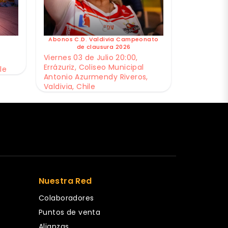
Abonos C.D. Valdivia Campeonato
de clausura 2026
Viernes 03 de Julio 20:00,
Errázuriz, Coliseo Municipal
le
Antonio Azurmendy Riveros,
Valdivia, Chile
Nuestra Red
Colaboradores
Puntos de venta
Alianzas