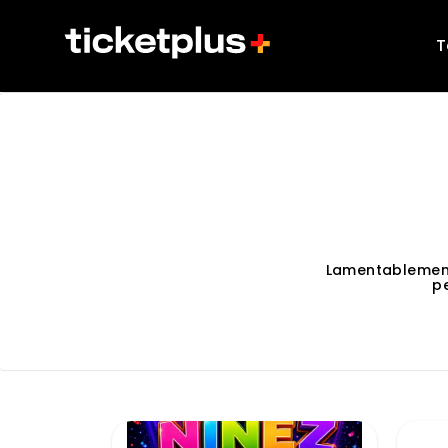
T
Lamentablemen
p