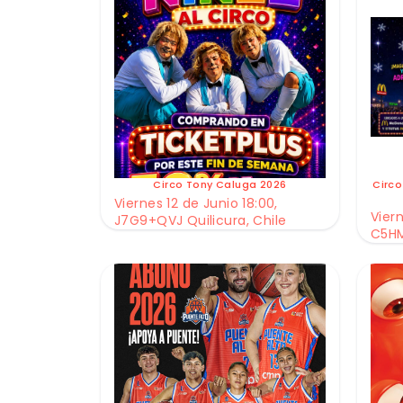
Circo Tony Caluga 2026
Circo
Viernes 12 de Junio 18:00,
Viern
J7G9+QVJ Quilicura, Chile
C5HM