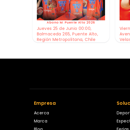
Abono M. Puente Alto 2026
Jueves 25 de Junio 00:00,
Viern
Balmaceda 265, Puente Alto,
Aven
Región Metropolitana, Chile
Vela
Empresa
Solu
Acerca
Depor
Marca
Espec
Blog
Ferias