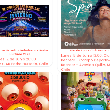
 Las Estrellas Voladoras - Padre
Dia de Spa - Club Recrear
Hurtado 2026
Lunes 15 de Junio 12:00, Cl
es 12 de Junio 20:00,
Recrear - Campo Deportiv
+J4R Padre Hurtado, Chile
Recrear - Avenida Quilin, M
Chile