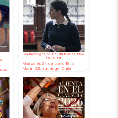
Los Domingos de Alauda Ruiz de Azúa
en SALA K
ub
Miércoles 24 de Junio 18:15,
o
Marín 321, Santiago, Chile
acul,