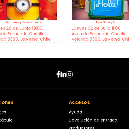
Minions y Monstruos
Toy Story 5
es 26 de Junio 19:00,
Jueves 02 de Julio 11:00,
ida Fernando Castillo
Avenida Fernando Castillo
sco 8580, La Reina, Chile
Velasco 8580, La Reina, Chi
ciones
Accesos
tes
Ayuda
táculo
Devolución de entrada
Productores