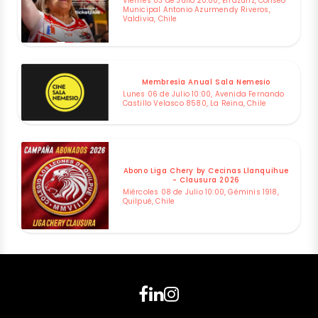
Viernes 03 de Julio 20:00, Errázuriz, Coliseo
Municipal Antonio Azurmendy Riveros,
Valdivia, Chile
Membresía Anual Sala Nemesio
Lunes 06 de Julio 10:00, Avenida Fernando
Castillo Velasco 8580, La Reina, Chile
Abono Liga Chery by Cecinas Llanquihue
- Clausura 2026
Miércoles 08 de Julio 10:00, Géminis 1918,
Quilpué, Chile