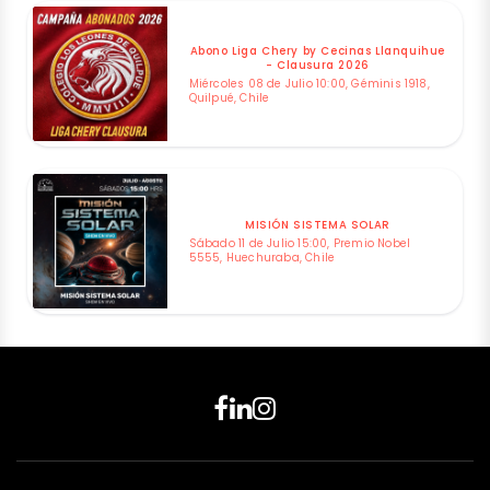
Abono Liga Chery by Cecinas Llanquihue
- Clausura 2026
Miércoles 08 de Julio 10:00, Géminis 1918,
Quilpué, Chile
MISIÓN SISTEMA SOLAR
Sábado 11 de Julio 15:00, Premio Nobel
5555, Huechuraba, Chile