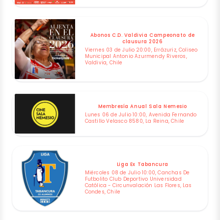
Abonos C.D. Valdivia Campeonato de
clausura 2026
Viernes 03 de Julio 20:00, Errázuriz, Coliseo
Municipal Antonio Azurmendy Riveros,
Valdivia, Chile
Membresía Anual Sala Nemesio
Lunes 06 de Julio 10:00, Avenida Fernando
Castillo Velasco 8580, La Reina, Chile
Liga Ex Tabancura
Miércoles 08 de Julio 10:00, Canchas De
Futbolito Club Deportivo Universidad
Católica - Circunvalación Las Flores, Las
Condes, Chile