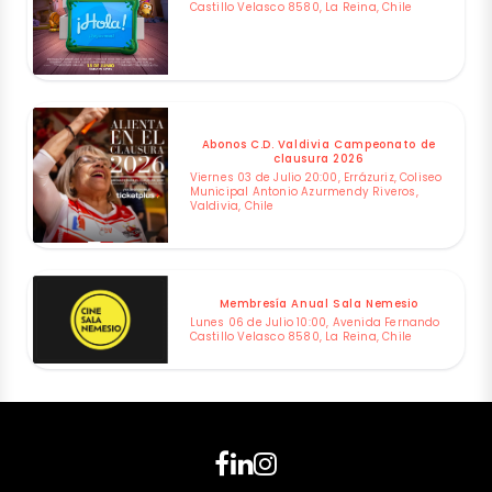
Castillo Velasco 8580, La Reina, Chile
Abonos C.D. Valdivia Campeonato de
clausura 2026
Viernes 03 de Julio 20:00, Errázuriz, Coliseo
Municipal Antonio Azurmendy Riveros,
Valdivia, Chile
Membresía Anual Sala Nemesio
Lunes 06 de Julio 10:00, Avenida Fernando
Castillo Velasco 8580, La Reina, Chile