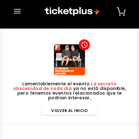
desplegar navegación
access_time
Lamentablemente el evento
La secreta
obscenidad de cada día
ya no está disponible,
pero tenemos eventos relacionados que te
podrian interesar,
VOLVER AL INICIO