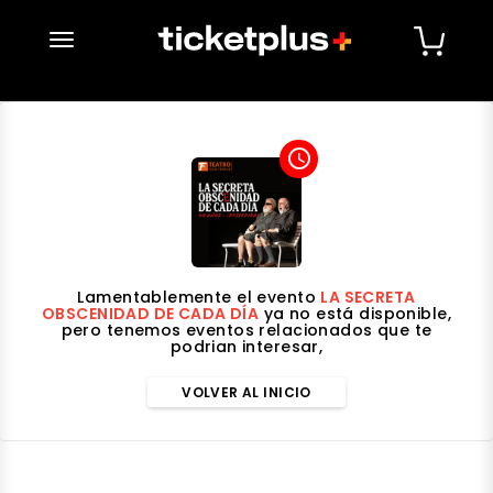
desplegar navegación
access_time
Lamentablemente el evento
LA SECRETA
OBSCENIDAD DE CADA DÍA
ya no está disponible,
pero tenemos eventos relacionados que te
podrian interesar,
VOLVER AL INICIO