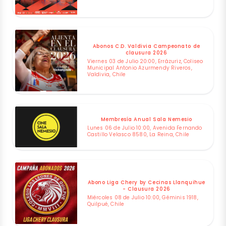
Abonos C.D. Valdivia Campeonato de
clausura 2026
Viernes 03 de Julio 20:00, Errázuriz, Coliseo
Municipal Antonio Azurmendy Riveros,
Valdivia, Chile
Membresía Anual Sala Nemesio
Lunes 06 de Julio 10:00, Avenida Fernando
Castillo Velasco 8580, La Reina, Chile
Abono Liga Chery by Cecinas Llanquihue
- Clausura 2026
Miércoles 08 de Julio 10:00, Géminis 1918,
Quilpué, Chile