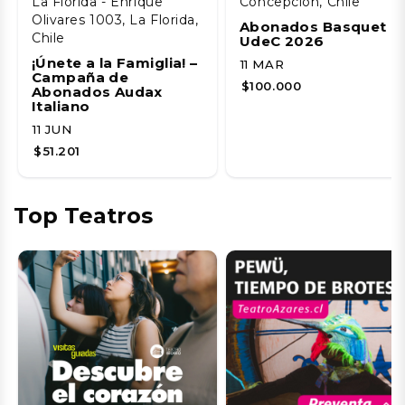
La Florida - Enrique
Concepción, Chile
Olivares 1003, La Florida,
Abonados Basquet
Chile
UdeC 2026
¡Únete a la Famiglia! –
11 MAR
Campaña de
$100.000
Abonados Audax
Italiano
11 JUN
$51.201
Top Teatros