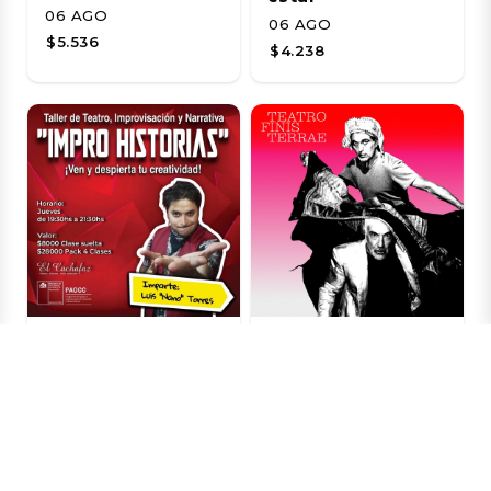
06 AGO
06 AGO
$5.536
$4.238
Av. Italia 1679, Ñuñoa,
Teatro Finis Terrae -
Chile
Avenida Pocuro,
Santiago,
Taller de Impro
Providencia, Chile
Agosto
HISTORIA DE UN
06 AGO
JABALI (O ALGO DE
$8.800
RICARDO III)- FINIS
TERRAE