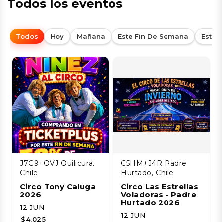
Todos los eventos
Todos
Hoy
Mañana
Este Fin De Semana
Esta
J7G9+QVJ Quilicura,
C5HM+J4R Padre
Chile
Hurtado, Chile
Circo Tony Caluga
Circo Las Estrellas
2026
Voladoras - Padre
Hurtado 2026
12 JUN
12 JUN
$4.025