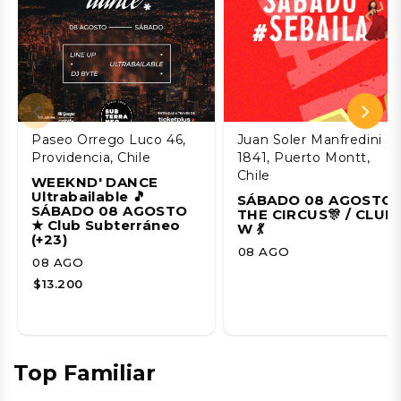
Paseo Orrego Luco 46,
Juan Soler Manfredini
Providencia, Chile
1841, Puerto Montt,
Chile
WEEKND' DANCE
Ultrabailable 🎵
SÁBADO 08 AGOSTO 
SÁBADO 08 AGOSTO
THE CIRCUS🎊 / CLUB
★ Club Subterráneo
W 💃
(+23)
08 AGO
08 AGO
$13.200
Top Familiar