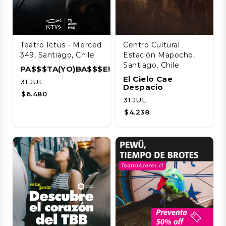
Teatro Ictus - Merced
Centro Cultural
349, Santiago, Chile
Estación Mapocho,
Santiago, Chile
PA$$$TA(YO)BA$$$E!!!!
El Cielo Cae
31 JUL
Despacio
$6.480
31 JUL
$4.238