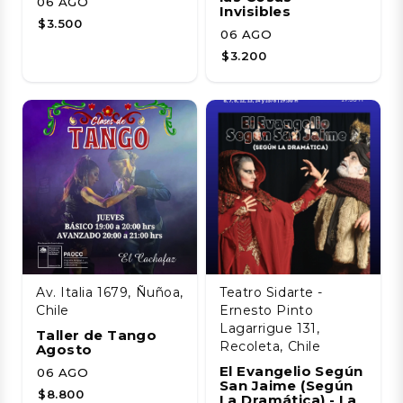
06 AGO
Invisibles
$3.500
06 AGO
$3.200
Av. Italia 1679, Ñuñoa,
Teatro Sidarte -
Chile
Ernesto Pinto
Lagarrigue 131,
Taller de Tango
Recoleta, Chile
Agosto
El Evangelio Según
06 AGO
San Jaime (Según
$8.800
La Dramática) - La