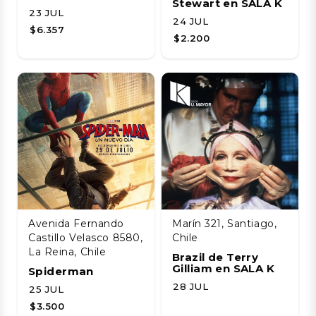
Stewart en SALA K
23 JUL
24 JUL
$6.357
$2.200
Avenida Fernando
Marín 321, Santiago,
Castillo Velasco 8580,
Chile
La Reina, Chile
Brazil de Terry
Gilliam en SALA K
Spiderman
28 JUL
25 JUL
$3.500