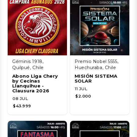
Géminis 1918,
Premio Nobel 5555,
Quilpué, Chile
Huechuraba, Chile
Abono Liga Chery
MISIÓN SISTEMA
by Cecinas
SOLAR
Llanquihue -
11 JUL
Clausura 2026
$2.000
08 JUL
$43.999