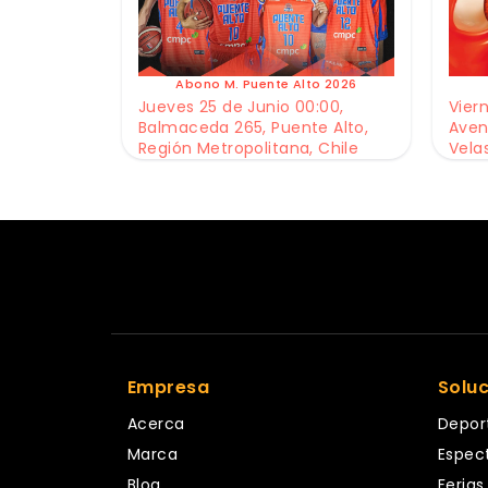
Abono M. Puente Alto 2026
Jueves 25 de Junio 00:00,
Viern
Balmaceda 265, Puente Alto,
Aven
Región Metropolitana, Chile
Vela
Empresa
Solu
Acerca
Depor
Marca
Espec
Blog
Ferias