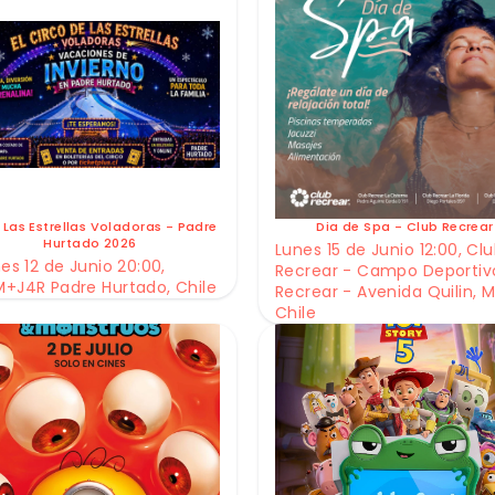
 Las Estrellas Voladoras - Padre
Dia de Spa - Club Recrear
Hurtado 2026
Lunes 15 de Junio 12:00, Cl
es 12 de Junio 20:00,
Recrear - Campo Deportiv
+J4R Padre Hurtado, Chile
Recrear - Avenida Quilin, M
Chile