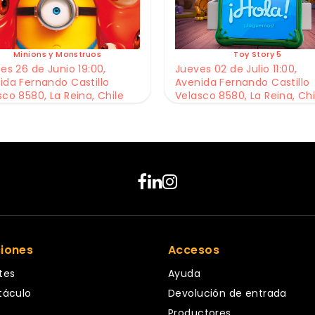
Minions y Monstruos
Toy Story 5
es 26 de Junio 19:00,
Jueves 02 de Julio 11:00,
ida Fernando Castillo
Avenida Fernando Castillo
sco 8580, La Reina, Chile
Velasco 8580, La Reina, Chi
ciones
Accesos
tes
Ayuda
táculo
Devolución de entrada
Productores