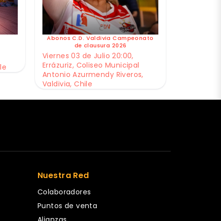
Abonos C.D. Valdivia Campeonato
de clausura 2026
Viernes 03 de Julio 20:00,
Errázuriz, Coliseo Municipal
le
Antonio Azurmendy Riveros,
Valdivia, Chile
Nuestra Red
Colaboradores
Puntos de venta
Alianzas