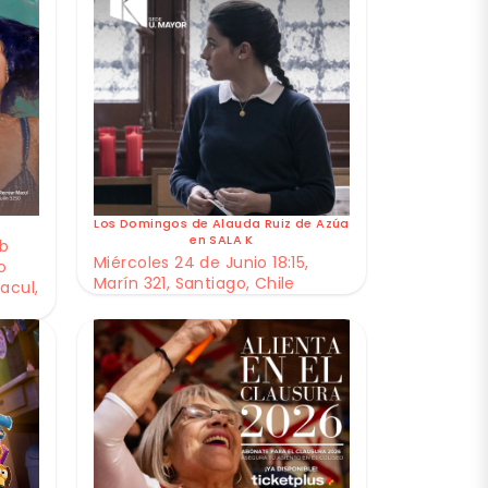
Los Domingos de Alauda Ruiz de Azúa
en SALA K
ub
Miércoles 24 de Junio 18:15,
o
Marín 321, Santiago, Chile
acul,