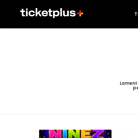
T
Lament
p