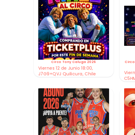
Circo Tony Caluga 2026
Circo
Viernes 12 de Junio 18:00,
Viern
J7G9+QVJ Quilicura, Chile
C5HM