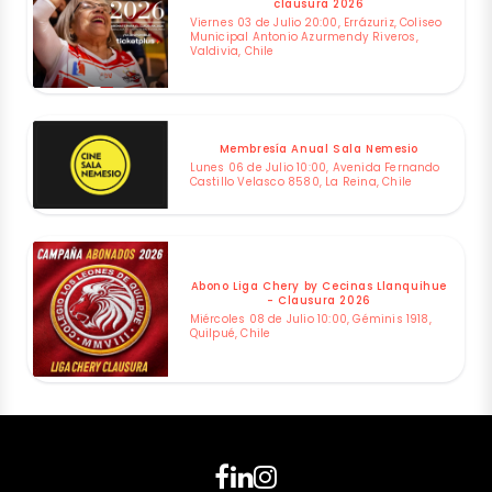
clausura 2026
Viernes 03 de Julio 20:00, Errázuriz, Coliseo
Municipal Antonio Azurmendy Riveros,
Valdivia, Chile
Membresía Anual Sala Nemesio
Lunes 06 de Julio 10:00, Avenida Fernando
Castillo Velasco 8580, La Reina, Chile
Abono Liga Chery by Cecinas Llanquihue
- Clausura 2026
Miércoles 08 de Julio 10:00, Géminis 1918,
Quilpué, Chile