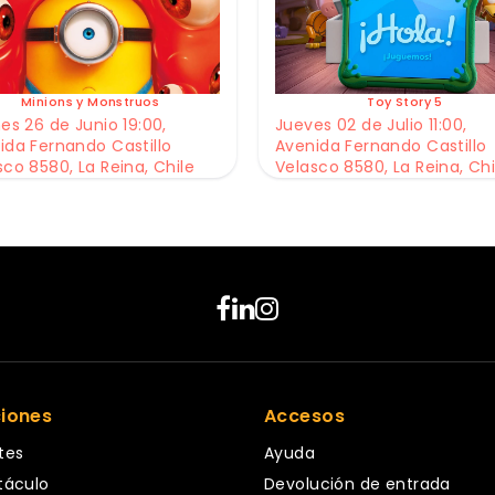
Minions y Monstruos
Toy Story 5
es 26 de Junio 19:00,
Jueves 02 de Julio 11:00,
ida Fernando Castillo
Avenida Fernando Castillo
sco 8580, La Reina, Chile
Velasco 8580, La Reina, Chi
ciones
Accesos
tes
Ayuda
táculo
Devolución de entrada