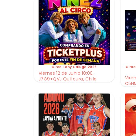
Circo Tony Caluga 2026
Circo
Viernes 12 de Junio 18:00,
Viern
J7G9+QVJ Quilicura, Chile
C5HM