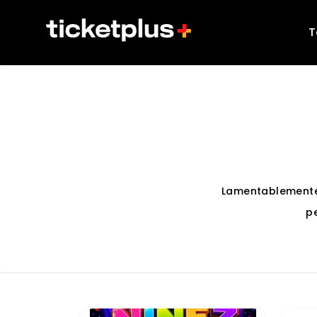
T
Lamentablemente
p