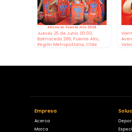
Abono M. Puente Alto 2026
Jueves 25 de Junio 00:00,
Viern
Balmaceda 265, Puente Alto,
Aven
Región Metropolitana, Chile
Vela
Empresa
Solu
Acerca
Depor
Marca
Espec