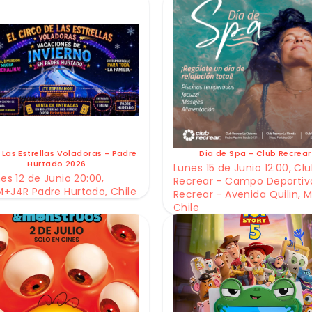
 Las Estrellas Voladoras - Padre
Dia de Spa - Club Recrear
Hurtado 2026
Lunes 15 de Junio 12:00, Cl
es 12 de Junio 20:00,
Recrear - Campo Deportiv
+J4R Padre Hurtado, Chile
Recrear - Avenida Quilin, M
Chile