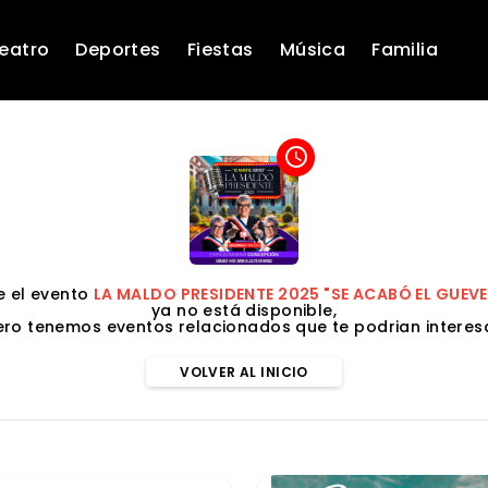
eatro
Deportes
Fiestas
Música
Familia
access_time
 el evento
LA MALDO PRESIDENTE 2025 "SE ACABÓ EL GUEV
ya no está disponible,
ero tenemos eventos relacionados que te podrian interesa
VOLVER AL INICIO