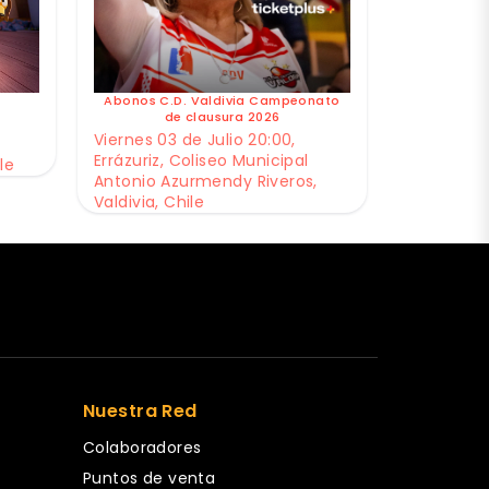
Abonos C.D. Valdivia Campeonato
de clausura 2026
Viernes 03 de Julio 20:00,
Errázuriz, Coliseo Municipal
le
Antonio Azurmendy Riveros,
Valdivia, Chile
Nuestra Red
Colaboradores
Puntos de venta