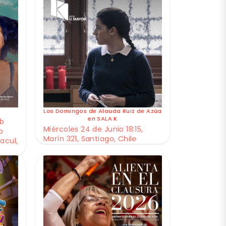
Los Domingos de Alauda Ruiz de Azúa
en SALA K
ub
Miércoles 24 de Junio 18:15,
o
Marín 321, Santiago, Chile
acul,