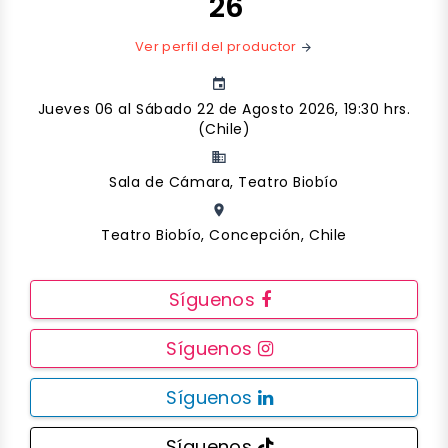
'26
Ver perfil del productor
arrow_forward
event
Jueves 06 al Sábado 22 de Agosto 2026, 19:30 hrs.
(Chile)
business
Sala de Cámara, Teatro Biobío
place
Teatro Biobío, Concepción, Chile
Síguenos
Síguenos
Síguenos
Síguenos