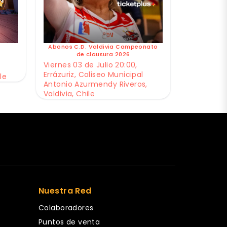
Abonos C.D. Valdivia Campeonato
de clausura 2026
Viernes 03 de Julio 20:00,
Errázuriz, Coliseo Municipal
le
Antonio Azurmendy Riveros,
Valdivia, Chile
Nuestra Red
Colaboradores
Puntos de venta