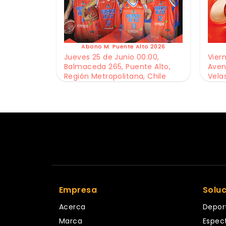
Abono M. Puente Alto 2026
Jueves 25 de Junio 00:00,
Viern
Balmaceda 265, Puente Alto,
Aven
Región Metropolitana, Chile
Vela
Empresa
Solu
Acerca
Depor
Marca
Espec