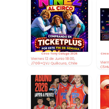
Circo Tony Caluga 2026
Circo
Viernes 12 de Junio 18:00,
Viern
J7G9+QVJ Quilicura, Chile
C5HM