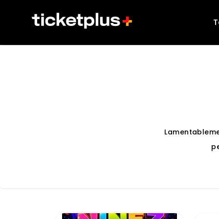
T
Lamentableme
p