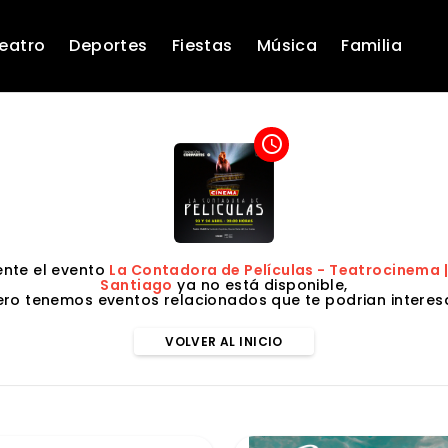
eatro
Deportes
Fiestas
Música
Familia
access_time
nte el evento
La Contadora de Películas - Teatrocinema 
Santiago
ya no está disponible,
ero tenemos eventos relacionados que te podrian interesa
VOLVER AL INICIO