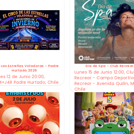
 Las Estrellas Voladoras - Padre
Dia de Spa - Club Recrear
Hurtado 2026
Lunes 15 de Junio 12:00, Cl
es 12 de Junio 20:00,
Recrear - Campo Deportiv
+J4R Padre Hurtado, Chile
Recrear - Avenida Quilin, M
Chile