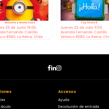
Minions y Monstruos
Toy Story 5
es 26 de Junio 19:00,
Jueves 02 de Julio 11:00,
ida Fernando Castillo
Avenida Fernando Castillo
sco 8580, La Reina, Chile
Velasco 8580, La Reina, Chi
ciones
Accesos
tes
Ayuda
táculo
Devolución de entrada