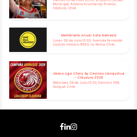
Viernes 03 de Julio 20:00, Errázuriz, Coliseo
Municipal Antonio Azurmendy Riveros,
Valdivia, Chile
Membresía Anual Sala Nemesio
Lunes 06 de Julio 10:00, Avenida Fernando
Castillo Velasco 8580, La Reina, Chile
Abono Liga Chery by Cecinas Llanquihue
- Clausura 2026
Miércoles 08 de Julio 10:00, Géminis 1918,
Quilpué, Chile