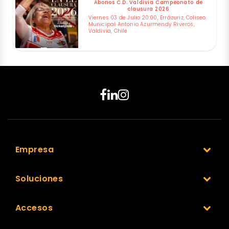
Abonos C.D. Valdivia Campeonato de
clausura 2026
Viernes 03 de Julio 20:00, Errázuriz, Coliseo
Municipal Antonio Azurmendy Riveros,
Valdivia, Chile
Empresa
Soluciones
Accesos