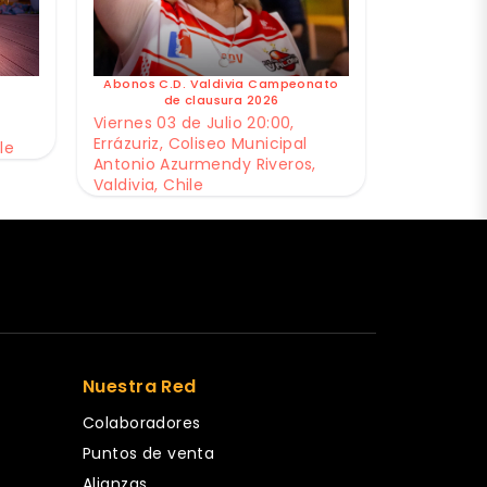
Abonos C.D. Valdivia Campeonato
de clausura 2026
Viernes 03 de Julio 20:00,
Errázuriz, Coliseo Municipal
le
Antonio Azurmendy Riveros,
Valdivia, Chile
Nuestra Red
Colaboradores
Puntos de venta
Alianzas