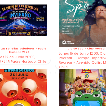
 Las Estrellas Voladoras - Padre
Dia de Spa - Club Recrear
Hurtado 2026
Lunes 15 de Junio 12:00, Cl
es 12 de Junio 20:00,
Recrear - Campo Deportiv
+J4R Padre Hurtado, Chile
Recrear - Avenida Quilin, M
Chile