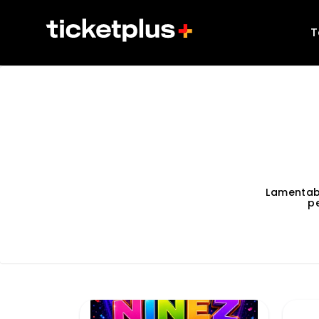
T
Lamentab
p