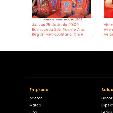
Abono M. Puente Alto 2026
Jueves 25 de Junio 00:00,
Viern
Balmaceda 265, Puente Alto,
Aven
Región Metropolitana, Chile
Vela
Empresa
Solu
Acerca
Depor
Marca
Espec
Blog
Ferias