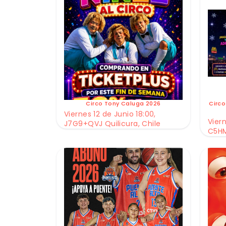
Circo Tony Caluga 2026
Circo
Viernes 12 de Junio 18:00,
Viern
J7G9+QVJ Quilicura, Chile
C5HM