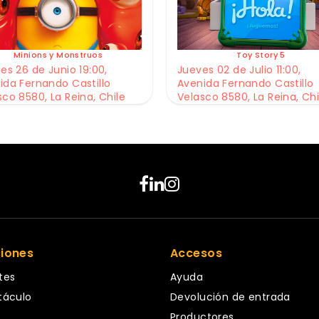
Minions y Monstruos
Toy Story 5
es 26 de Junio 19:00,
Jueves 02 de Julio 11:00,
ida Fernando Castillo
Avenida Fernando Castillo
sco 8580, La Reina, Chile
Velasco 8580, La Reina, Chi
ciones
Accesos
tes
Ayuda
táculo
Devolución de entrada
Productores