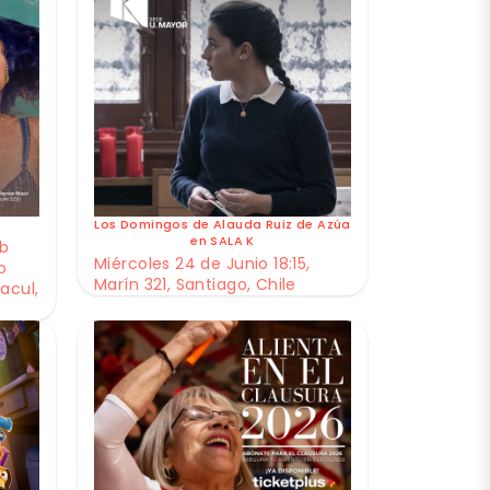
Los Domingos de Alauda Ruiz de Azúa
en SALA K
ub
Miércoles 24 de Junio 18:15,
o
Marín 321, Santiago, Chile
acul,