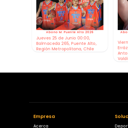
Abono M. Puente Alto 2026
Abo
Jueves 25 de Junio 00:00,
Viern
Balmaceda 265, Puente Alto,
Erráz
Región Metropolitana, Chile
Anto
Valdi
Empresa
Solu
Acerca
Depor