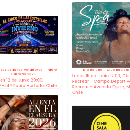
 Las Estrellas Voladoras - Padre
Dia de Spa - Club Recrear
Hurtado 2026
Lunes 15 de Junio 12:00, Cl
es 12 de Junio 20:00,
Recrear - Campo Deportiv
+J4R Padre Hurtado, Chile
Recrear - Avenida Quilin, M
Chile