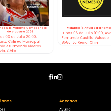
nos C.D. Valdivia Campeonato
Membresía Anual Sala Neme
de clausura 2026
Lunes 06 de Julio 10:00, Av
es 03 de Julio 20:00,
Fernando Castillo Velasco
uriz, Coliseo Municipal
8580, La Reina, Chile
nio Azurmendy Riveros,
via, Chile
ciones
Accesos
tes
Ayuda