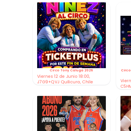
Circo Tony Caluga 2026
Circo
Viernes 12 de Junio 18:00,
Viern
J7G9+QVJ Quilicura, Chile
C5HM