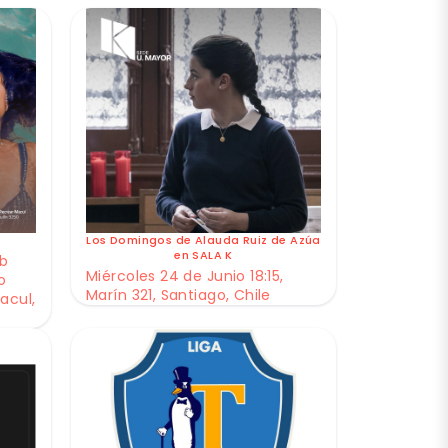
Los Domingos de Alauda Ruiz de Azúa
en SALA K
ub
Miércoles 24 de Junio 18:15,
o
Marín 321, Santiago, Chile
acul,