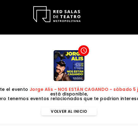
access_time
e el evento
Jorge Alis - NOS ESTÁN CAGANDO - sábado 5 j
está disponible,
ero tenemos eventos relacionados que te podrian interesa
VOLVER AL INICIO