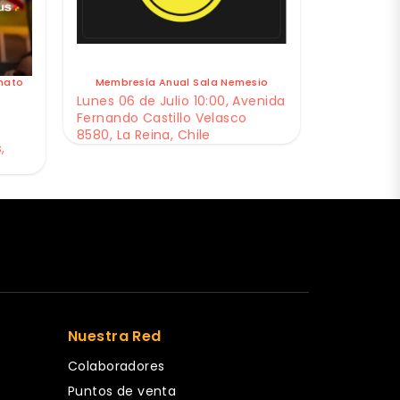
nato
Membresía Anual Sala Nemesio
Lunes 06 de Julio 10:00, Avenida
Fernando Castillo Velasco
8580, La Reina, Chile
,
Nuestra Red
Colaboradores
Puntos de venta