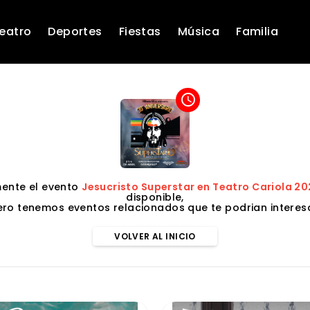
eatro
Deportes
Fiestas
Música
Familia
access_time
ente el evento
Jesucristo Superstar en Teatro Cariola 2
disponible,
ero tenemos eventos relacionados que te podrian interesa
VOLVER AL INICIO