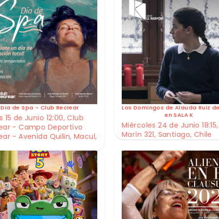
Dia de Spa - Club Recrear
Los Domingos de Alauda Ruiz d
en SALA K
 15 de Junio 12:00, Club
Miércoles 24 de Junio 18:15,
ear - Campo Deportivo
Marín 321, Santiago, Chile
ear - Avenida Quilin, Macul,
e