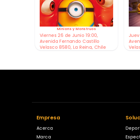
Minions y Monstruos
Viernes 26 de Junio 19:00,
Jueve
Avenida Fernando Castillo
Aven
Velasco 8580, La Reina, Chile
Vela
Empresa
Solu
Acerca
Depor
Marca
Espec