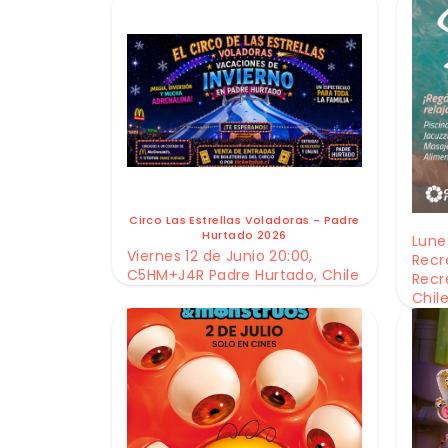
Circo Las Estrellas Voladoras - Padre
Hurtado 2026
Lunes
Viernes 12 de Junio 20:00,
Recr
C5HM+J4R Padre Hurtado, Chile
Recr
Chil