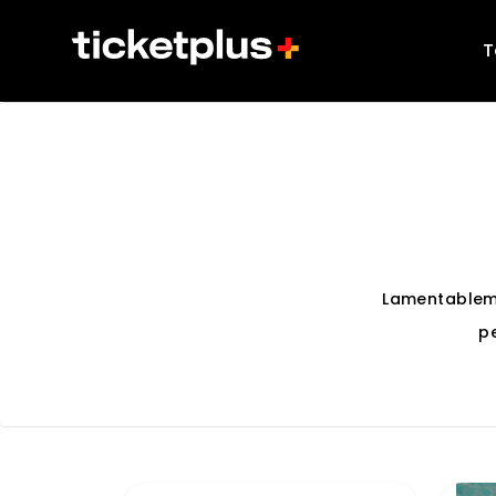
T
Lamentablem
p