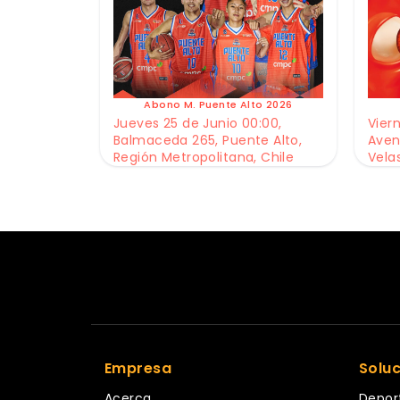
Abono M. Puente Alto 2026
Jueves 25 de Junio 00:00,
Viern
Balmaceda 265, Puente Alto,
Aven
Región Metropolitana, Chile
Vela
Empresa
Solu
Acerca
Depor