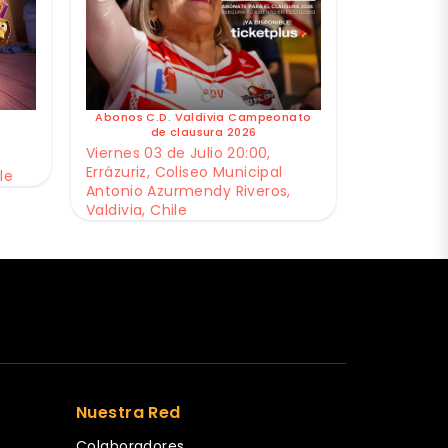
Abonos C.D. Valdivia Campeonato
de clausura 2026
Viernes 03 de Julio 20:00,
Errázuriz, Coliseo Municipal
le
Antonio Azurmendy Riveros,
Valdivia, Chile
Nuestra Red
Colaboradores