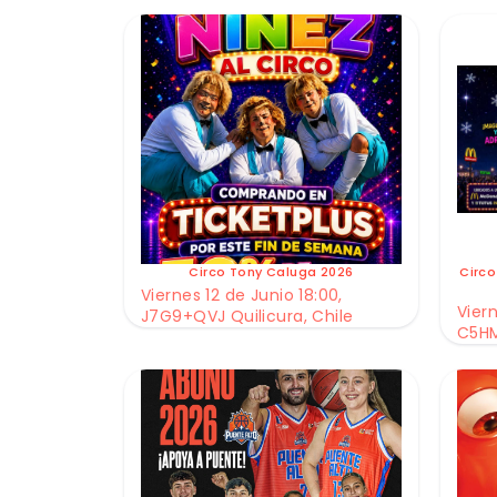
Circo Tony Caluga 2026
Circo
Viernes 12 de Junio 18:00,
Viern
J7G9+QVJ Quilicura, Chile
C5HM