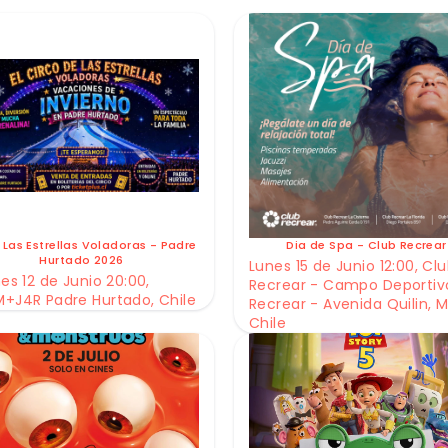
 Las Estrellas Voladoras - Padre
Dia de Spa - Club Recrear
Hurtado 2026
Lunes 15 de Junio 12:00, Cl
es 12 de Junio 20:00,
Recrear - Campo Deportiv
+J4R Padre Hurtado, Chile
Recrear - Avenida Quilin, M
Chile