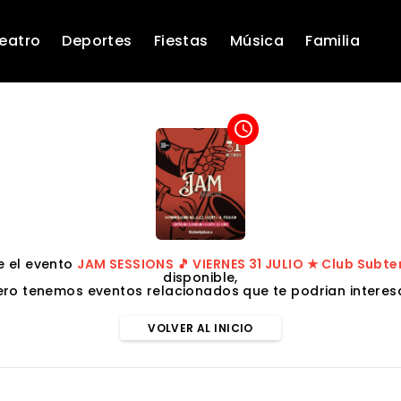
eatro
Deportes
Fiestas
Música
Familia
access_time
 el evento
JAM SESSIONS 🎵 VIERNES 31 JULIO ★ Club Subt
disponible,
ero tenemos eventos relacionados que te podrian interesa
VOLVER AL INICIO