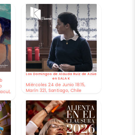
Los Domingos de Alauda Ruiz de Azúa
en SALA K
ub
Miércoles 24 de Junio 18:15,
o
Marín 321, Santiago, Chile
acul,