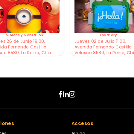
Minions y Monstruos
Toy Story 5
es 26 de Junio 19:00,
Jueves 02 de Julio 11:00,
ida Fernando Castillo
Avenida Fernando Castillo
sco 8580, La Reina, Chile
Velasco 8580, La Reina, Chi
ciones
Accesos
tes
Ayuda