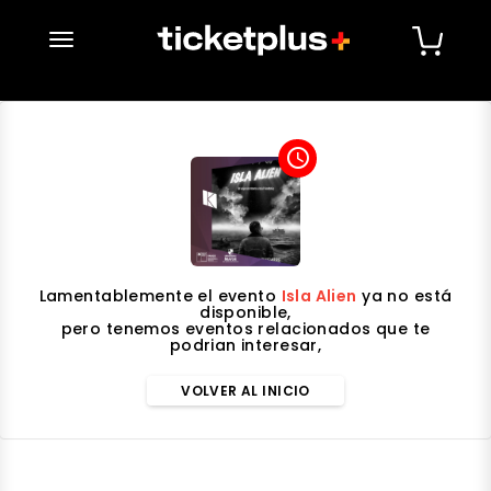
desplegar navegación
access_time
Lamentablemente el evento
Isla Alien
ya no está
disponible,
pero tenemos eventos relacionados que te
podrian interesar,
VOLVER AL INICIO