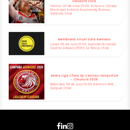
clausura 2026
Viernes 03 de Julio 20:00, Errázuriz, Coliseo
Municipal Antonio Azurmendy Riveros,
Valdivia, Chile
Membresía Anual Sala Nemesio
Lunes 06 de Julio 10:00, Avenida Fernando
Castillo Velasco 8580, La Reina, Chile
Abono Liga Chery by Cecinas Llanquihue
- Clausura 2026
Miércoles 08 de Julio 10:00, Géminis 1918,
Quilpué, Chile