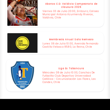
Abonos C.D. Valdivia Campeonato de
clausura 2026
Viernes 03 de Julio 20:00, Errázuriz, Coliseo
Municipal Antonio Azurmendy Riveros,
Valdivia, Chile
Membresía Anual Sala Nemesio
Lunes 06 de Julio 10:00, Avenida Fernando
Castillo Velasco 8580, La Reina, Chile
Liga Ex Tabancura
Miércoles 08 de Julio 10:00, Canchas De
Futbolito Club Deportivo Universidad
Católica - Circunvalación Las Flores, Las
Condes, Chile