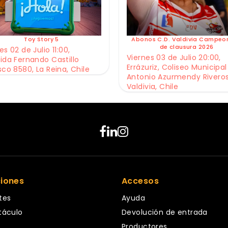
Toy Story 5
Abonos C.D. Valdivia Campeo
de clausura 2026
s 02 de Julio 11:00,
Viernes 03 de Julio 20:00,
ida Fernando Castillo
Errázuriz, Coliseo Municipal
sco 8580, La Reina, Chile
Antonio Azurmendy Riveros
Valdivia, Chile
ciones
Accesos
tes
Ayuda
táculo
Devolución de entrada
Productores