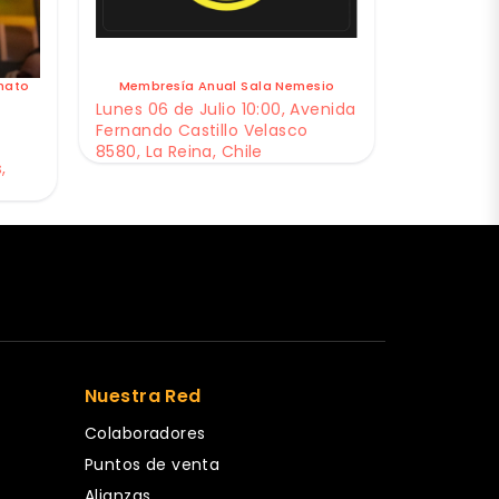
nato
Membresía Anual Sala Nemesio
Lunes 06 de Julio 10:00, Avenida
Fernando Castillo Velasco
8580, La Reina, Chile
,
Nuestra Red
Colaboradores
Puntos de venta
Alianzas