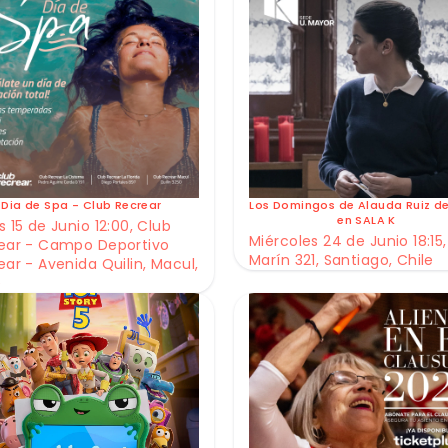
Dia de Spa - Club Recrear
Los Domingos de Alauda Ruiz d
en SALA K
 15 de Junio 12:00, Club
Miércoles 24 de Junio 18:15,
ear - Campo Deportivo
Marín 321, Santiago, Chile
ear - Avenida Quilin, Macul,
e