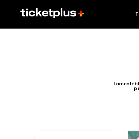
T
Lamentabl
p