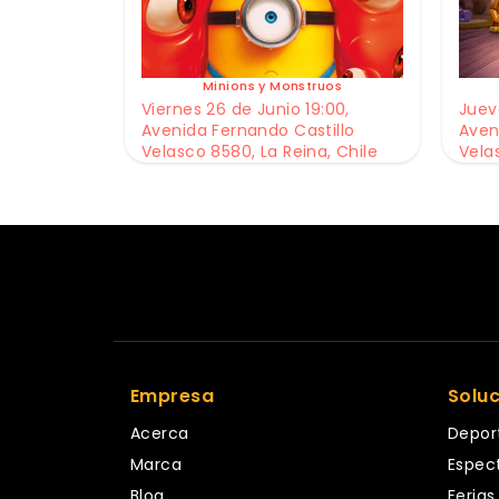
Minions y Monstruos
Viernes 26 de Junio 19:00,
Jueve
Avenida Fernando Castillo
Aven
Velasco 8580, La Reina, Chile
Vela
Empresa
Solu
Acerca
Depor
Marca
Espec
Blog
Ferias