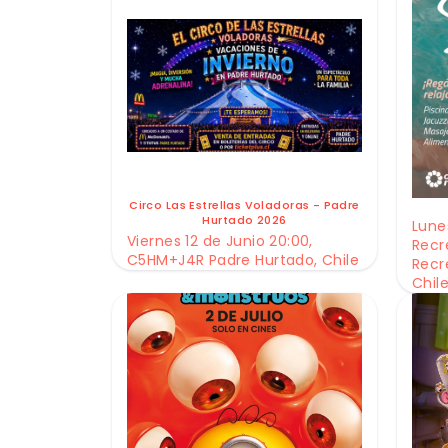
Circo Las Estrellas Voladoras - Padre
Hurtado 2026
Lunes
Viernes 12 de Junio 20:00,
Recr
C5HM+J4R Padre Hurtado, Chile
Recr
Chil