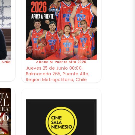
e Azúa
Abono M. Puente Alto 2026
Jueves 25 de Junio 00:00,
Balmaceda 265, Puente Alto,
Región Metropolitana, Chile