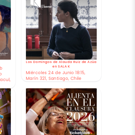
Los Domingos de Alauda Ruiz de Azúa
en SALA K
ub
Miércoles 24 de Junio 18:15,
o
Marín 321, Santiago, Chile
acul,