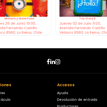
Minions y Monstruos
Toy Story 5
es 26 de Junio 19:00,
Jueves 02 de Julio 11:00,
ida Fernando Castillo
Avenida Fernando Castillo
sco 8580, La Reina, Chile
Velasco 8580, La Reina, Chi
ciones
Accesos
tes
Ayuda
táculo
Devolución de entrada
Productores