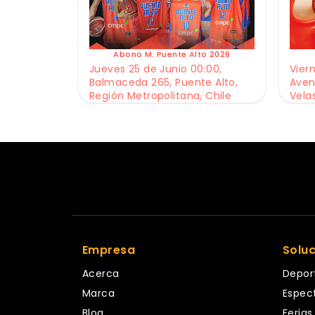
Abono M. Puente Alto 2026
Jueves 25 de Junio 00:00,
Viern
Balmaceda 265, Puente Alto,
Aven
Región Metropolitana, Chile
Vela
Empresa
Solu
Acerca
Depor
Marca
Espec
Blog
Ferias