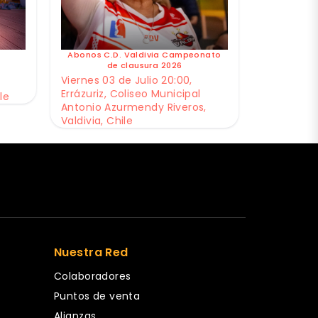
Abonos C.D. Valdivia Campeonato
de clausura 2026
Viernes 03 de Julio 20:00,
Errázuriz, Coliseo Municipal
le
Antonio Azurmendy Riveros,
Valdivia, Chile
Nuestra Red
Colaboradores
Puntos de venta
Alianzas