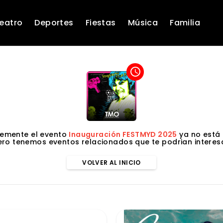
eatro
Deportes
Fiestas
Música
Familia
access_time
emente el evento
Inauguración FESTMYD 2025
ya no está 
ero tenemos eventos relacionados que te podrian interesa
VOLVER AL INICIO