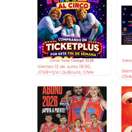
Circo Tony Caluga 2026
Circo
Viernes 12 de Junio 18:00,
Viern
J7G9+QVJ Quilicura, Chile
C5HM