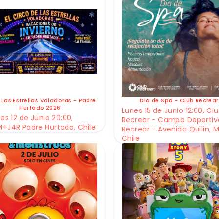
 Las Estrellas Voladoras - Padre
Dia de Spa - Club Recrear
Hurtado 2026
Lunes 15 de Junio 12:00, Cl
es 12 de Junio 20:00,
Recrear - Campo Deportiv
+J4R Padre Hurtado, Chile
Recrear - Avenida Quilin, M
Chile