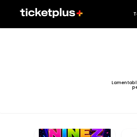
T
Lamentabl
p