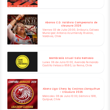
Abonos C.D. Valdivia Campeonato de
clausura 2026
Viernes 03 de Julio 20:00, Errázuriz, Coliseo
Municipal Antonio Azurmendy Riveros,
Valdivia, Chile
Membresía Anual Sala Nemesio
Lunes 06 de Julio 10:00, Avenida Fernando
Castillo Velasco 8580, La Reina, Chile
Abono Liga Chery by Cecinas Llanquihue
- Clausura 2026
Miércoles 08 de Julio 10:00, Géminis 1918,
Quilpué, Chile