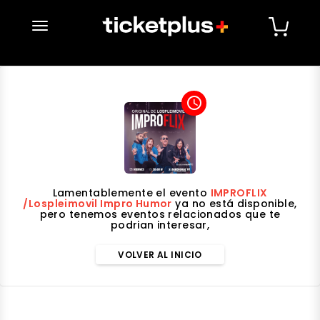
desplegar navegación
access_time
Lamentablemente el evento
IMPROFLIX
/Lospleimovil Impro Humor
ya no está disponible,
pero tenemos eventos relacionados que te
podrian interesar,
VOLVER AL INICIO