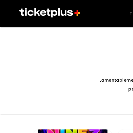
T
Lamentableme
p