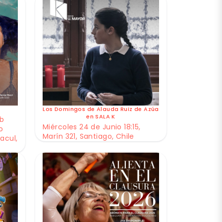
Los Domingos de Alauda Ruiz de Azúa
en SALA K
ub
Miércoles 24 de Junio 18:15,
o
Marín 321, Santiago, Chile
acul,