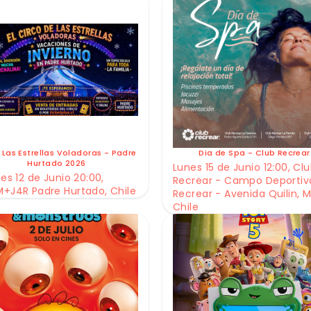
 Las Estrellas Voladoras - Padre
Dia de Spa - Club Recrear
Hurtado 2026
Lunes 15 de Junio 12:00, Cl
es 12 de Junio 20:00,
Recrear - Campo Deportiv
+J4R Padre Hurtado, Chile
Recrear - Avenida Quilin, M
Chile