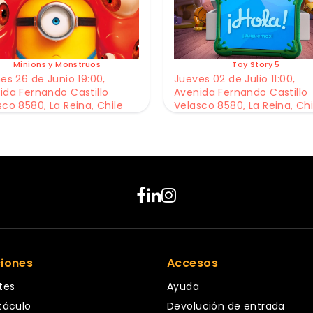
Minions y Monstruos
Toy Story 5
es 26 de Junio 19:00,
Jueves 02 de Julio 11:00,
ida Fernando Castillo
Avenida Fernando Castillo
sco 8580, La Reina, Chile
Velasco 8580, La Reina, Chi
ciones
Accesos
tes
Ayuda
táculo
Devolución de entrada