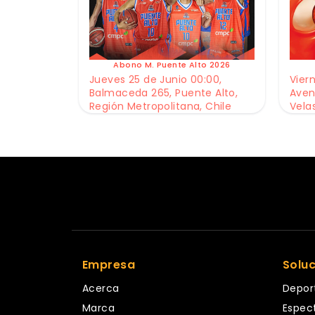
Abono M. Puente Alto 2026
Jueves 25 de Junio 00:00,
Viern
Balmaceda 265, Puente Alto,
Aven
Región Metropolitana, Chile
Vela
Empresa
Solu
Acerca
Depor
Marca
Espec