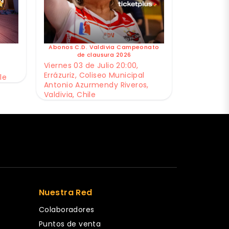
Abonos C.D. Valdivia Campeonato
de clausura 2026
Viernes 03 de Julio 20:00,
Errázuriz, Coliseo Municipal
le
Antonio Azurmendy Riveros,
Valdivia, Chile
Nuestra Red
Colaboradores
Puntos de venta