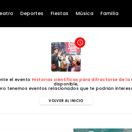
eatro
Deportes
Fiestas
Música
Familia
access_time
nte el evento
Historias científicas para difractarse de la 
disponible,
ero tenemos eventos relacionados que te podrian interesa
VOLVER AL INICIO