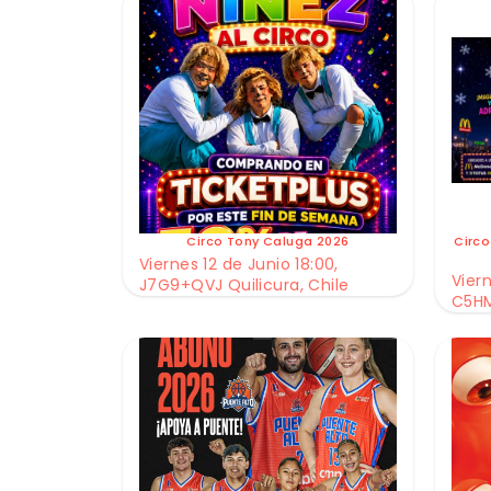
Circo Tony Caluga 2026
Circo
Viernes 12 de Junio 18:00,
Viern
J7G9+QVJ Quilicura, Chile
C5HM