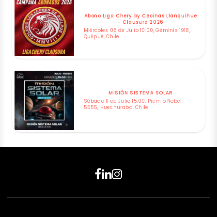
Abono Liga Chery by Cecinas Llanquihue
- Clausura 2026
Miércoles 08 de Julio 10:00, Géminis 1918,
Quilpué, Chile
MISIÓN SISTEMA SOLAR
Sábado 11 de Julio 15:00, Premio Nobel
5555, Huechuraba, Chile