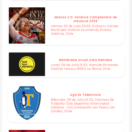
Abonos C.D. Valdivia Campeonato de
clausura 2026
Viernes 03 de Julio 20:00, Errázuriz, Coliseo
Municipal Antonio Azurmendy Riveros,
Valdivia, Chile
Membresía Anual Sala Nemesio
Lunes 06 de Julio 10:00, Avenida Fernando
Castillo Velasco 8580, La Reina, Chile
Liga Ex Tabancura
Miércoles 08 de Julio 10:00, Canchas De
Futbolito Club Deportivo Universidad
Católica - Circunvalación Las Flores, Las
Condes, Chile