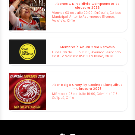
Abonos C.D. Valdivia Campeonato de
clausura 2026
Viernes 03 de Julio 20:00, Errázuriz, Coliseo
Municipal Antonio Azurmendy Riveros,
Valdivia, Chile
Membresía Anual Sala Nemesio
Lunes 06 de Julio 10:00, Avenida Fernando
Castillo Velasco 8580, La Reina, Chile
Abono Liga Chery by Cecinas Llanquihue
- Clausura 2026
Miércoles 08 de Julio 10:00, Géminis 1918,
Quilpué, Chile