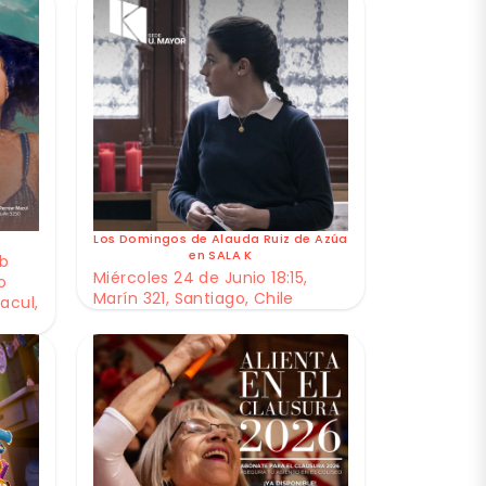
Los Domingos de Alauda Ruiz de Azúa
en SALA K
ub
Miércoles 24 de Junio 18:15,
o
Marín 321, Santiago, Chile
acul,