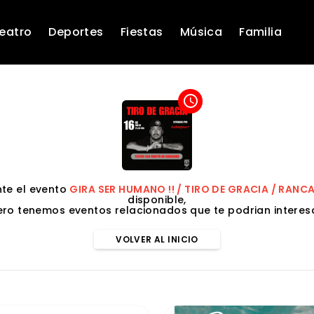
eatro
Deportes
Fiestas
Música
Familia
access_time
te el evento
GIRA SER HUMANO !! / TIRO DE GRACIA / RAN
disponible,
ero tenemos eventos relacionados que te podrian interesa
VOLVER AL INICIO