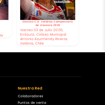
Abonos C.D. Valdivia Campeonato
de clausura 2026
Viernes 03 de Julio 20:00,
Errázuriz, Coliseo Municipal
le
Antonio Azurmendy Riveros,
Valdivia, Chile
Nuestra Red
Colaboradores
Puntos de venta