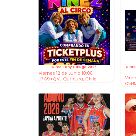
Circo Tony Caluga 2026
Circo
Viernes 12 de Junio 18:00,
Viern
J7G9+QVJ Quilicura, Chile
C5HM