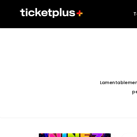
T
Lamentablemen
p