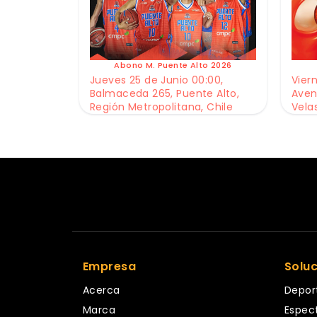
Abono M. Puente Alto 2026
Jueves 25 de Junio 00:00,
Viern
Balmaceda 265, Puente Alto,
Aven
Región Metropolitana, Chile
Vela
Empresa
Solu
Acerca
Depor
Marca
Espec