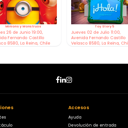
Minions y Monstruos
Toy Story 5
es 26 de Junio 19:00,
Jueves 02 de Julio 11:00,
ida Fernando Castillo
Avenida Fernando Castillo
sco 8580, La Reina, Chile
Velasco 8580, La Reina, Chi
ciones
Accesos
tes
Ayuda
táculo
Devolución de entrada