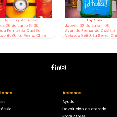
Minions y Monstruos
Toy Story 5
es 26 de Junio 19:00,
Jueves 02 de Julio 11:00,
ida Fernando Castillo
Avenida Fernando Castillo
sco 8580, La Reina, Chile
Velasco 8580, La Reina, Chi
ciones
Accesos
tes
Ayuda
táculo
Devolución de entrada
Productores