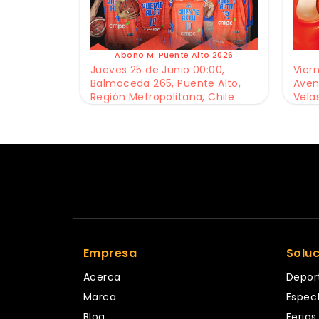
Abono M. Puente Alto 2026
Jueves 25 de Junio 00:00,
Viern
Balmaceda 265, Puente Alto,
Aven
Región Metropolitana, Chile
Vela
Empresa
Solu
Acerca
Depor
Marca
Espec
Blog
Ferias