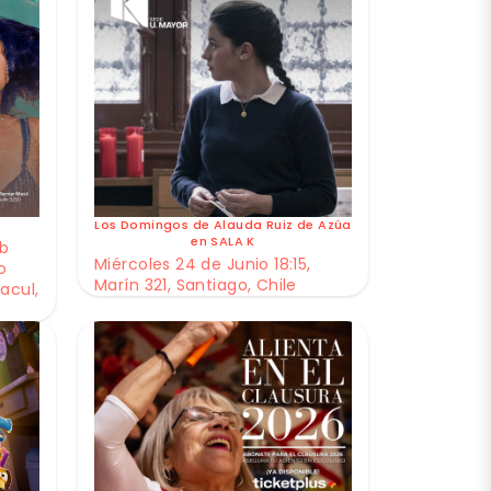
Los Domingos de Alauda Ruiz de Azúa
en SALA K
ub
Miércoles 24 de Junio 18:15,
o
Marín 321, Santiago, Chile
acul,