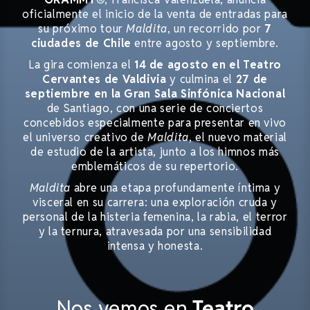
oficialmente el inicio de la venta de entradas para
su próximo tour
Maldita
, un recorrido por
7
ciudades de Chile
entre agosto y septiembre.
La gira comienza el
14 de agosto en el Teatro
Cervantes de Valdivia
y culmina el
27 de
septiembre en la Gran Sala Sinfónica Nacional
de Santiago, con una serie de conciertos
concebidos especialmente para presentar en vivo
el universo creativo de
Maldita
, el nuevo material
de estudio de la artista, junto a los himnos más
emblemáticos de su repertorio.
Maldita
abre una etapa profundamente íntima y
visceral en su carrera: una exploración cruda y
personal de la histeria femenina, la rabia, el terror
y la ternura, atravesada por una sensibilidad
intensa y honesta.
Nos vemos en
Teatro