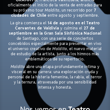
oficialmente el inicio de la venta de entradas para
su próximo tour
Maldita
, un recorrido por
7
ciudades de Chile
entre agosto y septiembre.
La gira comienza el
14 de agosto en el Teatro
Cervantes de Valdivia
y culmina el
27 de
septiembre en la Gran Sala Sinfónica Nacional
de Santiago, con una serie de conciertos
concebidos especialmente para presentar en vivo
el universo creativo de
Maldita
, el nuevo material
de estudio de la artista, junto a los himnos más
emblemáticos de su repertorio.
Maldita
abre una etapa profundamente íntima y
visceral en su carrera: una exploración cruda y
personal de la histeria femenina, la rabia, el terror
y la ternura, atravesada por una sensibilidad
intensa y honesta.
Nos vemos en
Teatro