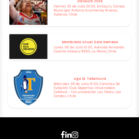
clausura 2026
Viernes 03 de Julio 20:00, Errázuriz, Coliseo
Municipal Antonio Azurmendy Riveros,
Valdivia, Chile
Membresía Anual Sala Nemesio
Lunes 06 de Julio 10:00, Avenida Fernando
Castillo Velasco 8580, La Reina, Chile
Liga Ex Tabancura
Miércoles 08 de Julio 10:00, Canchas De
Futbolito Club Deportivo Universidad
Católica - Circunvalación Las Flores, Las
Condes, Chile