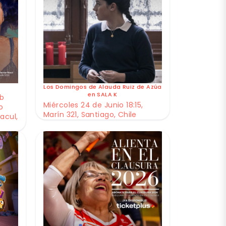
Los Domingos de Alauda Ruiz de Azúa
en SALA K
ub
Miércoles 24 de Junio 18:15,
o
Marín 321, Santiago, Chile
acul,