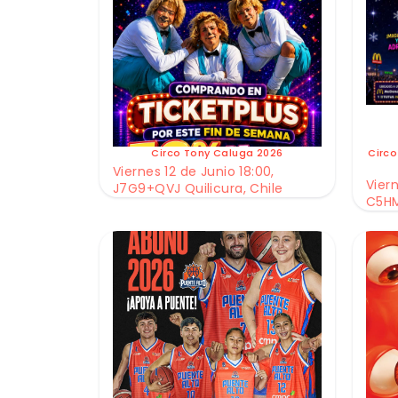
Circo Tony Caluga 2026
Circo
Viernes 12 de Junio 18:00,
Viern
J7G9+QVJ Quilicura, Chile
C5HM