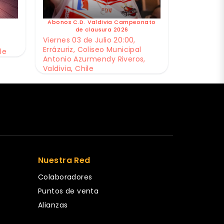
Abonos C.D. Valdivia Campeonato
de clausura 2026
Viernes 03 de Julio 20:00,
Errázuriz, Coliseo Municipal
le
Antonio Azurmendy Riveros,
Valdivia, Chile
Nuestra Red
Colaboradores
Puntos de venta
Alianzas