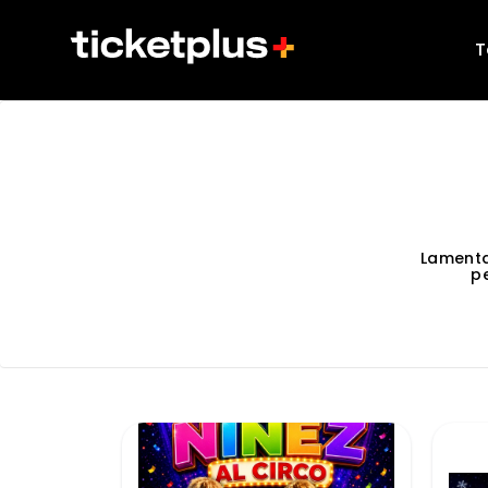
T
Lamenta
p