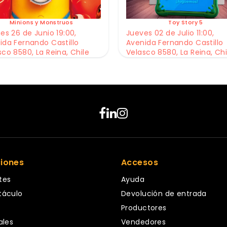
Minions y Monstruos
Toy Story 5
es 26 de Junio 19:00,
Jueves 02 de Julio 11:00,
ida Fernando Castillo
Avenida Fernando Castillo
sco 8580, La Reina, Chile
Velasco 8580, La Reina, Chi
ciones
Accesos
tes
Ayuda
táculo
Devolución de entrada
Productores
ales
Vendedores