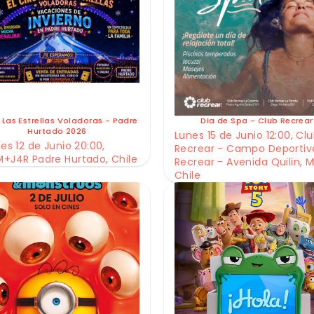
 Las Estrellas Voladoras - Padre
Dia de Spa - Club Recrear
Hurtado 2026
Lunes 15 de Junio 12:00, Cl
es 12 de Junio 20:00,
Recrear - Campo Deportiv
+J4R Padre Hurtado, Chile
Recrear - Avenida Quilin, M
Chile