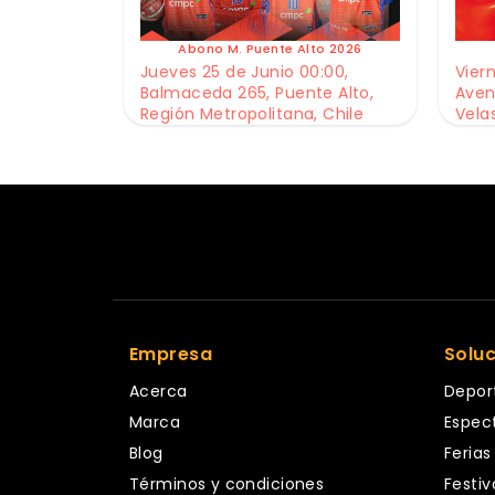
Abono M. Puente Alto 2026
Jueves 25 de Junio 00:00,
Viern
Balmaceda 265, Puente Alto,
Aven
Región Metropolitana, Chile
Vela
Empresa
Solu
Acerca
Depor
Marca
Espec
Blog
Ferias
Términos y condiciones
Festiv