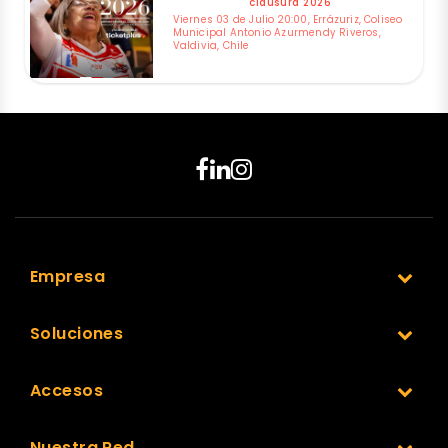
clausura 2026
Viernes 03 de Julio 20:00, Errázuriz, Coliseo
Municipal Antonio Azurmendy Riveros,
Valdivia, Chile
Empresa
Soluciones
Accesos
Nuestra Red