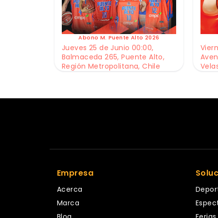
Abono M. Puente Alto 2026
Jueves 25 de Junio 00:00,
Viern
Balmaceda 265, Puente Alto,
Aven
Región Metropolitana, Chile
Vela
Empresa
Solu
Acerca
Depor
Marca
Espec
Blog
Ferias