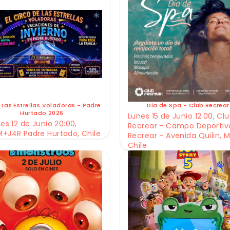
 Las Estrellas Voladoras - Padre
Dia de Spa - Club Recrear
Hurtado 2026
Lunes 15 de Junio 12:00, Cl
es 12 de Junio 20:00,
Recrear - Campo Deportiv
+J4R Padre Hurtado, Chile
Recrear - Avenida Quilin, M
Chile