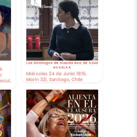
Los Domingos de Alauda Ruiz de Azúa
en SALA K
ub
Miércoles 24 de Junio 18:15,
o
Marín 321, Santiago, Chile
acul,