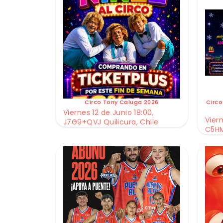
Circo Tony Caluga 2026
Circo
Viernes 12 de Junio 18:00,
Viern
J7G9+QVJ Quilicura, Chile
C5HM