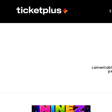
T
Lamentabl
p