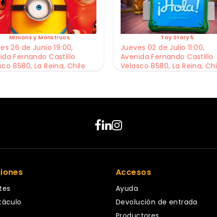
Minions y Monstruos
Toy Story 5
es 26 de Junio 19:00,
Jueves 02 de Julio 11:00,
ida Fernando Castillo
Avenida Fernando Castillo
sco 8580, La Reina, Chile
Velasco 8580, La Reina, Chi
ciones
Accesos
tes
Ayuda
táculo
Devolución de entrada
Productores