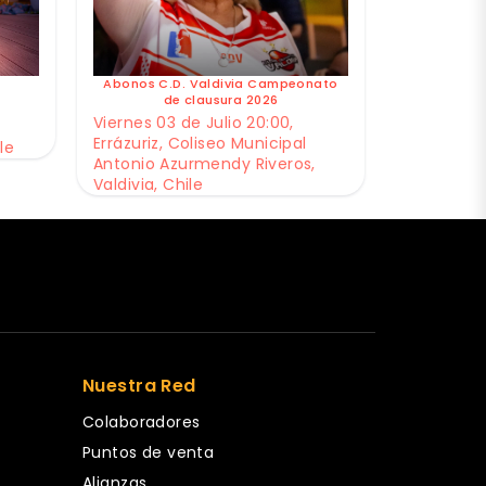
Abonos C.D. Valdivia Campeonato
de clausura 2026
Viernes 03 de Julio 20:00,
Errázuriz, Coliseo Municipal
le
Antonio Azurmendy Riveros,
Valdivia, Chile
Nuestra Red
Colaboradores
Puntos de venta
Alianzas