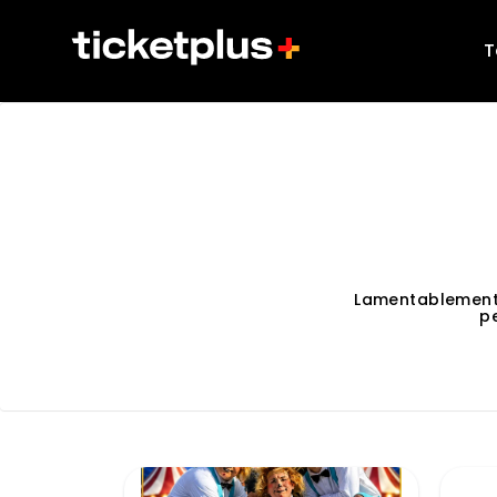
T
Lamentablement
p