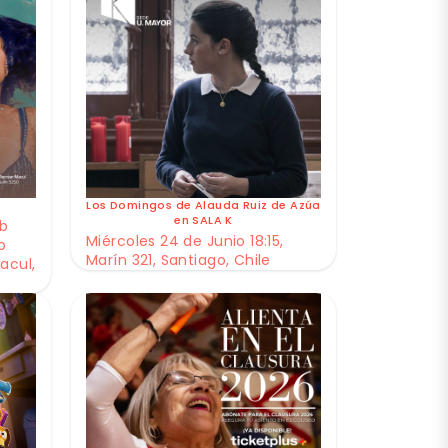
Los Domingos de Alauda Ruiz de Azúa
en SALA K
ub
Miércoles 24 de Junio 18:15,
o
Marín 321, Santiago, Chile
acul,