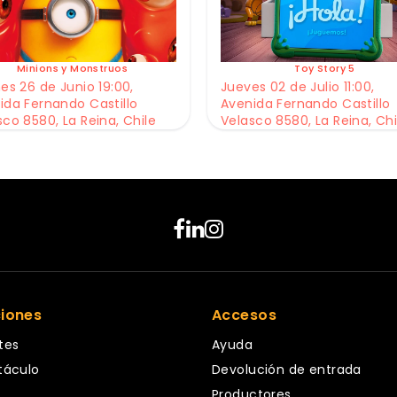
Minions y Monstruos
Toy Story 5
es 26 de Junio 19:00,
Jueves 02 de Julio 11:00,
ida Fernando Castillo
Avenida Fernando Castillo
sco 8580, La Reina, Chile
Velasco 8580, La Reina, Chi
ciones
Accesos
tes
Ayuda
táculo
Devolución de entrada
Productores