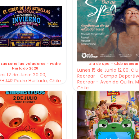
 Las Estrellas Voladoras - Padre
Dia de Spa - Club Recrear
Hurtado 2026
Lunes 15 de Junio 12:00, Cl
es 12 de Junio 20:00,
Recrear - Campo Deportiv
+J4R Padre Hurtado, Chile
Recrear - Avenida Quilin, M
Chile