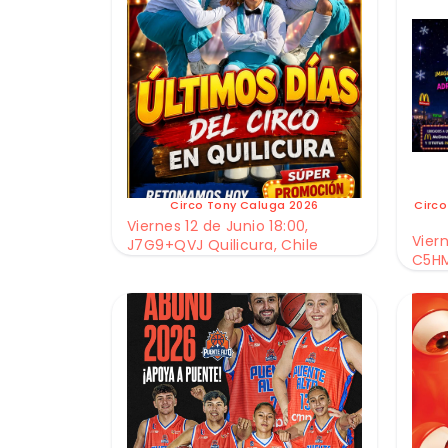
Circo Tony Caluga 2026
Circo
Viernes 12 de Junio 18:00,
Viern
J7G9+QVJ Quilicura, Chile
C5HM