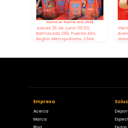
Abono M. Puente Alto 2026
Jueves 25 de Junio 00:00,
Viern
Balmaceda 265, Puente Alto,
Aven
Región Metropolitana, Chile
Vela
Empresa
Solu
Acerca
Depor
Marca
Espec
Blog
Ferias