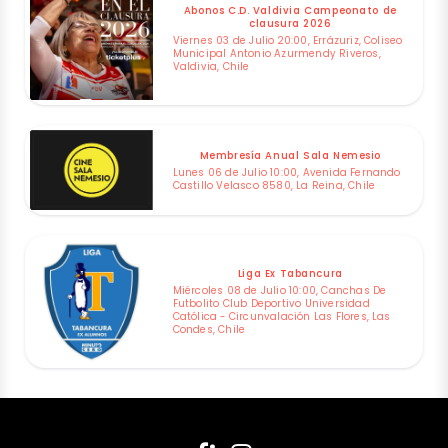
Abonos C.D. Valdivia Campeonato de
clausura 2026
Viernes 03 de Julio 20:00, Errázuriz, Coliseo
Municipal Antonio Azurmendy Riveros,
Valdivia, Chile
Membresía Anual Sala Nemesio
Lunes 06 de Julio 10:00, Avenida Fernando
Castillo Velasco 8580, La Reina, Chile
Liga Ex Tabancura
Miércoles 08 de Julio 10:00, Canchas De
Futbolito Club Deportivo Universidad
Católica - Circunvalación Las Flores, Las
Condes, Chile