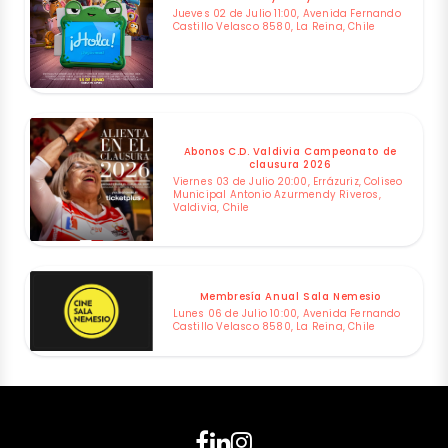
Jueves 02 de Julio 11:00, Avenida Fernando
Castillo Velasco 8580, La Reina, Chile
Abonos C.D. Valdivia Campeonato de
clausura 2026
Viernes 03 de Julio 20:00, Errázuriz, Coliseo
Municipal Antonio Azurmendy Riveros,
Valdivia, Chile
Membresía Anual Sala Nemesio
Lunes 06 de Julio 10:00, Avenida Fernando
Castillo Velasco 8580, La Reina, Chile