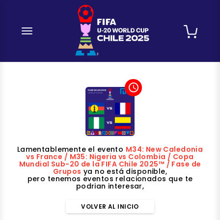
desplegar navegación
access_time
Lamentablemente el evento
M34: New Caledonia
vs France / M35: Nigeria vs Colombia / Copa
Mundial Sub-20 de la FIFA Chile 2025™ / Fase de
Grupos
ya no está disponible,
pero tenemos eventos relacionados que te
podrian interesar,
VOLVER AL INICIO