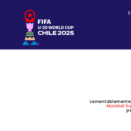
T
Lamentablemente
Mundial Su
p