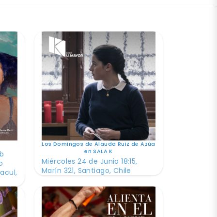
Los Domingos de Alauda Ruiz de Azúa
en SALA K
ub
Miércoles 24 de Junio 18:15,
o
Marín 321, Santiago, Chile
acul,