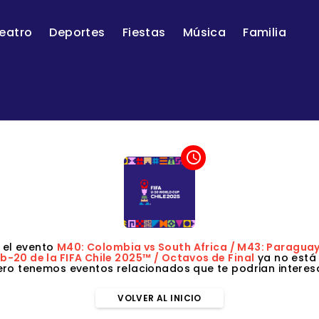
eatro
Deportes
Fiestas
Música
Familia
access_time
 el evento
M40: Colombia vs South Africa / M43: Paragua
b-20 de la FIFA Chile 2025™ / Octavos de Final
ya no está 
ero tenemos eventos relacionados que te podrian interesa
VOLVER AL INICIO