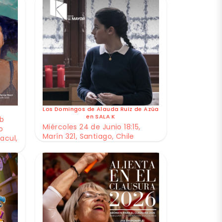
Los Domingos de Alauda Ruiz de Azúa
en SALA K
ub
Miércoles 24 de Junio 18:15,
o
Marín 321, Santiago, Chile
acul,