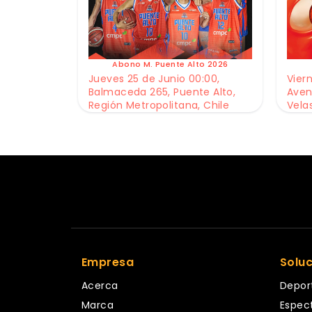
Abono M. Puente Alto 2026
Jueves 25 de Junio 00:00,
Viern
Balmaceda 265, Puente Alto,
Aven
Región Metropolitana, Chile
Vela
Empresa
Solu
Acerca
Depor
Marca
Espec