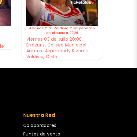
Abonos C.D. Valdivia Campeonato
de clausura 2026
Viernes 03 de Julio 20:00,
Errázuriz, Coliseo Municipal
le
Antonio Azurmendy Riveros,
Valdivia, Chile
Nuestra Red
Colaboradores
Puntos de venta