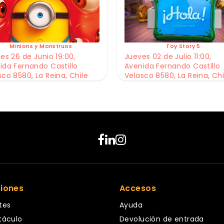
Minions y Monstruos
Toy Story 5
es 26 de Junio 19:00,
Jueves 02 de Julio 11:00,
ida Fernando Castillo
Avenida Fernando Castillo
sco 8580, La Reina, Chile
Velasco 8580, La Reina, Chi
ciones
Accesos
tes
Ayuda
táculo
Devolución de entrada