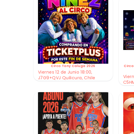
Circo Tony Caluga 2026
Circo
Viernes 12 de Junio 18:00,
Viern
J7G9+QVJ Quilicura, Chile
C5HM