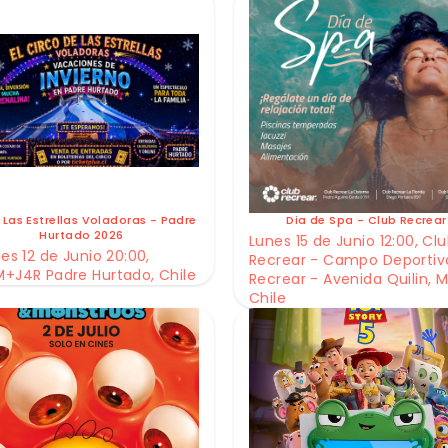
 Las Estrellas Voladoras - Padre
Dia de Spa - Club Recrear
Hurtado 2026
Lunes 15 de Junio 12:00, Cl
es 12 de Junio 20:00,
Recrear - Campo Deportiv
+J4R Padre Hurtado, Chile
Recrear - Avenida Quilin, M
Chile