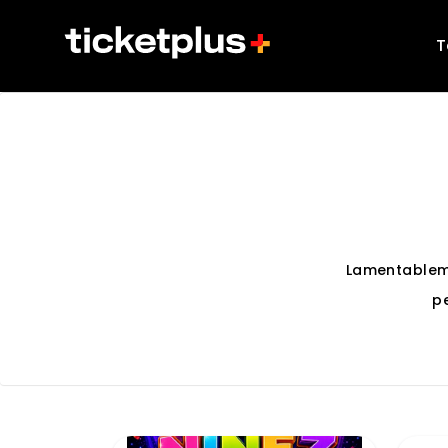
T
Lamentablem
p