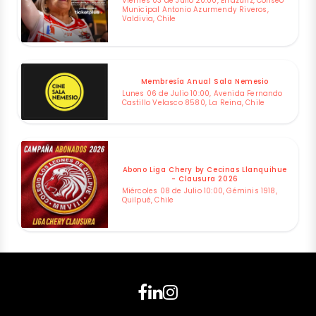
Viernes 03 de Julio 20:00, Errázuriz, Coliseo
Municipal Antonio Azurmendy Riveros,
Valdivia, Chile
Membresía Anual Sala Nemesio
Lunes 06 de Julio 10:00, Avenida Fernando
Castillo Velasco 8580, La Reina, Chile
Abono Liga Chery by Cecinas Llanquihue
- Clausura 2026
Miércoles 08 de Julio 10:00, Géminis 1918,
Quilpué, Chile