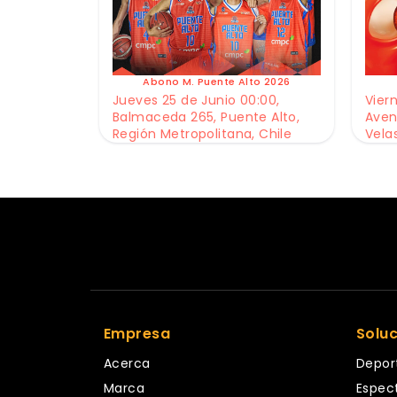
Abono M. Puente Alto 2026
Jueves 25 de Junio 00:00,
Viern
Balmaceda 265, Puente Alto,
Aven
Región Metropolitana, Chile
Vela
Empresa
Solu
Acerca
Depor
Marca
Espec