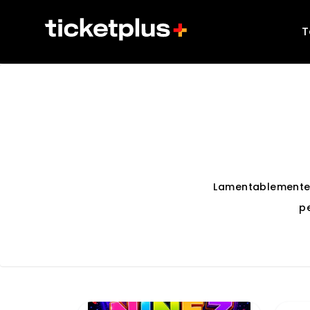
T
Lamentablemente
p