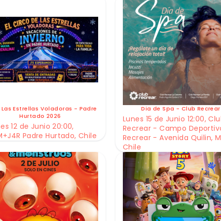
 Las Estrellas Voladoras - Padre
Dia de Spa - Club Recrear
Hurtado 2026
Lunes 15 de Junio 12:00, Cl
es 12 de Junio 20:00,
Recrear - Campo Deportiv
+J4R Padre Hurtado, Chile
Recrear - Avenida Quilin, M
Chile