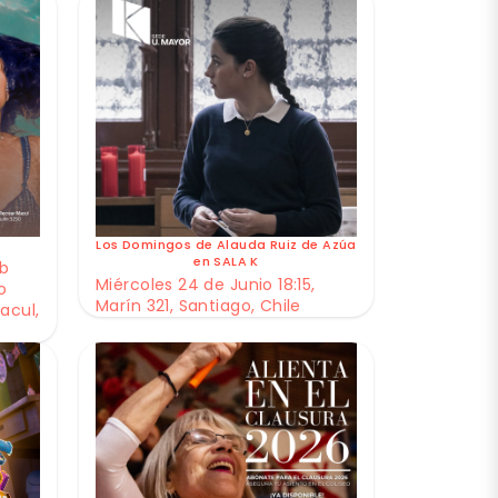
Los Domingos de Alauda Ruiz de Azúa
en SALA K
ub
Miércoles 24 de Junio 18:15,
o
Marín 321, Santiago, Chile
acul,