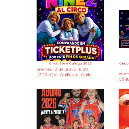
Circo Tony Caluga 2026
Circo
Viernes 12 de Junio 18:00,
Viern
J7G9+QVJ Quilicura, Chile
C5HM