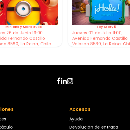
Minions y Monstruos
Toy Story 5
es 26 de Junio 19:00,
Jueves 02 de Julio 11:00,
ida Fernando Castillo
Avenida Fernando Castillo
sco 8580, La Reina, Chile
Velasco 8580, La Reina, Chi
ciones
Accesos
tes
Ayuda
táculo
Devolución de entrada