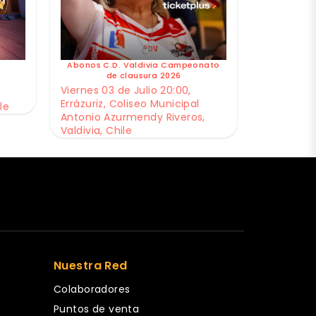
Abonos C.D. Valdivia Campeonato
de clausura 2026
Viernes 03 de Julio 20:00,
Errázuriz, Coliseo Municipal
le
Antonio Azurmendy Riveros,
Valdivia, Chile
Nuestra Red
Colaboradores
Puntos de venta