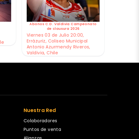
Abonos C.D. Valdivia Campeonato
de clausura 2026
Viernes 03 de Julio 20:00,
Errázuriz, Coliseo Municipal
le
Antonio Azurmendy Riveros,
Valdivia, Chile
Nuestra Red
Colaboradores
Puntos de venta
Alianzas