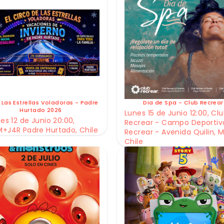
 Las Estrellas Voladoras - Padre
Dia de Spa - Club Recrear
Hurtado 2026
Lunes 15 de Junio 12:00, Cl
es 12 de Junio 20:00,
Recrear - Campo Deportiv
+J4R Padre Hurtado, Chile
Recrear - Avenida Quilin, M
Chile