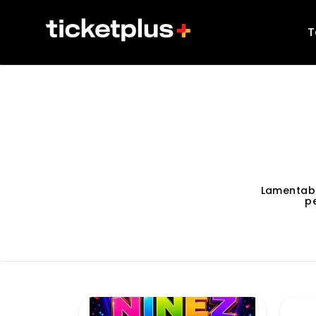
T
Lamentab
p