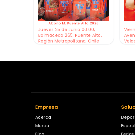
Abono M. Puente Alto 2026
Jueves 25 de Junio 00:00,
Viern
Balmaceda 265, Puente Alto,
Aven
Región Metropolitana, Chile
Vela
Empresa
Solu
Acerca
Depor
Marca
Espec
Blog
Ferias