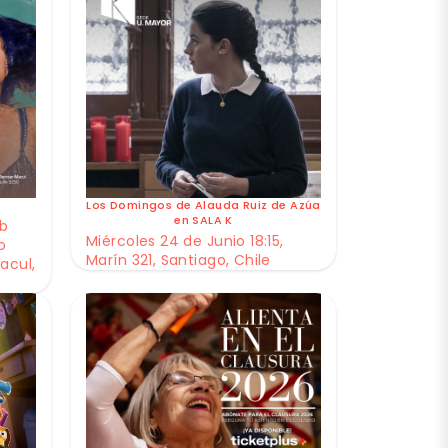
Los Domingos de Alauda Ruiz de Azúa
en SALA K
ub
Miércoles 24 de Junio 18:15,
o
Marín 321, Santiago, Chile
acul,