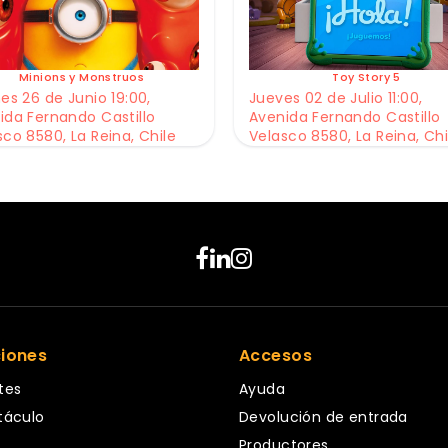
Minions y Monstruos
Toy Story 5
es 26 de Junio 19:00,
Jueves 02 de Julio 11:00,
ida Fernando Castillo
Avenida Fernando Castillo
sco 8580, La Reina, Chile
Velasco 8580, La Reina, Chi
ciones
Accesos
tes
Ayuda
táculo
Devolución de entrada
Productores