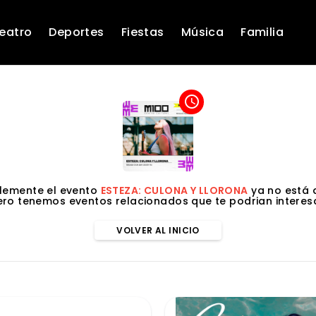
eatro
Deportes
Fiestas
Música
Familia
access_time
lemente el evento
ESTEZA: CULONA Y LLORONA
ya no está d
ero tenemos eventos relacionados que te podrian interesa
VOLVER AL INICIO