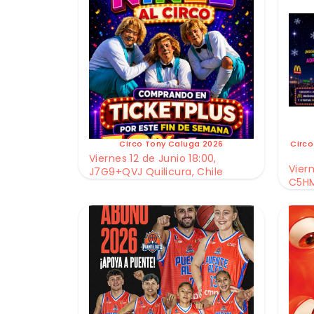
Circo Tony Caluga 2026
Circo
Viernes 12 de Junio 18:00,
Viern
J7G9+QVJ Quilicura, Chile
C5HM