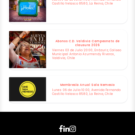
Castillo Velasco 8580, La Reina, Chile
Abonos C.D. Valdivia Campeonato de
clausura 2026
Viernes 03 de Julio 20:00, Errázuriz, Coliseo
Municipal Antonio Azurmendy Riveros,
Valdivia, Chile
Membresía Anual Sala Nemesio
Lunes 06 de Julio 10:00, Avenida Fernando
Castillo Velasco 8580, La Reina, Chile