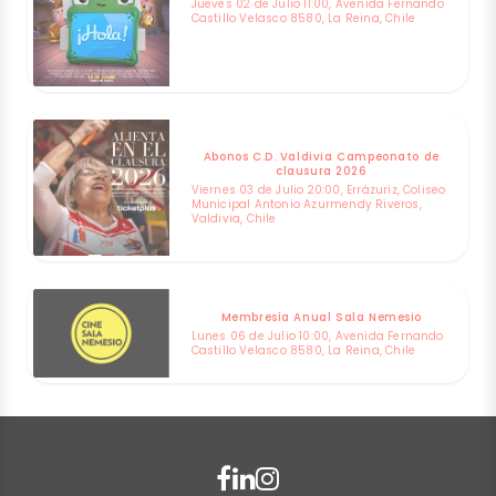
Jueves 02 de Julio 11:00, Avenida Fernando
Castillo Velasco 8580, La Reina, Chile
Abonos C.D. Valdivia Campeonato de
clausura 2026
Viernes 03 de Julio 20:00, Errázuriz, Coliseo
Municipal Antonio Azurmendy Riveros,
Valdivia, Chile
Membresía Anual Sala Nemesio
Lunes 06 de Julio 10:00, Avenida Fernando
Castillo Velasco 8580, La Reina, Chile