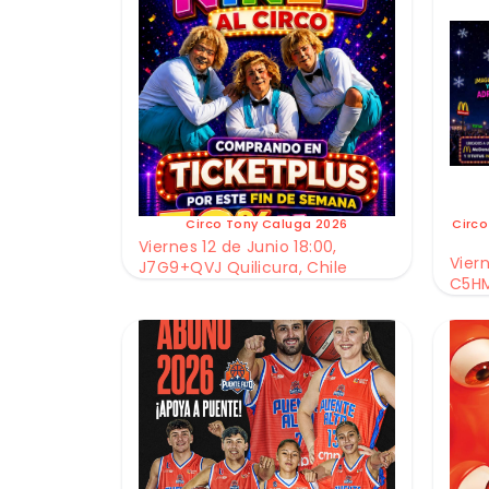
Circo Tony Caluga 2026
Circo
Viernes 12 de Junio 18:00,
Viern
J7G9+QVJ Quilicura, Chile
C5HM