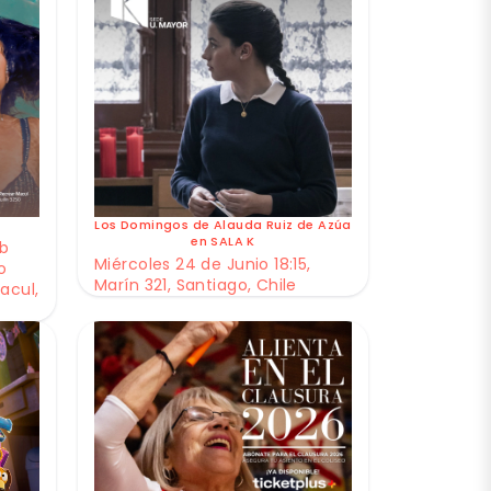
Los Domingos de Alauda Ruiz de Azúa
en SALA K
ub
Miércoles 24 de Junio 18:15,
o
Marín 321, Santiago, Chile
acul,