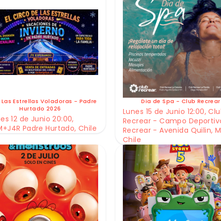
 Las Estrellas Voladoras - Padre
Dia de Spa - Club Recrear
Hurtado 2026
Lunes 15 de Junio 12:00, Cl
es 12 de Junio 20:00,
Recrear - Campo Deportiv
+J4R Padre Hurtado, Chile
Recrear - Avenida Quilin, M
Chile