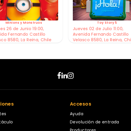
Minions y Monstruos
Toy Story 5
es 26 de Junio 19:00,
Jueves 02 de Julio 11:00,
ida Fernando Castillo
Avenida Fernando Castillo
sco 8580, La Reina, Chile
Velasco 8580, La Reina, Chi
ciones
Accesos
tes
Ayuda
táculo
Devolución de entrada
Productores