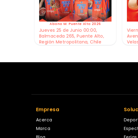
Abono M. Puente Alto 2026
Jueves 25 de Junio 00:00,
Viern
Balmaceda 265, Puente Alto,
Aven
Región Metropolitana, Chile
Vela
Empresa
Solu
Acerca
Depor
Marca
Espec
Blog
Ferias