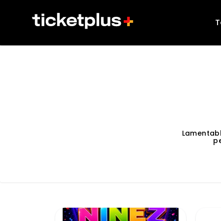
T
Lamentab
p