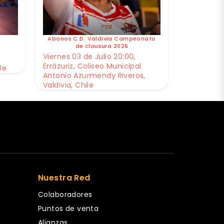
Abonos C.D. Valdivia Campeonato
de clausura 2026
Viernes 03 de Julio 20:00,
Errázuriz, Coliseo Municipal
le
Antonio Azurmendy Riveros,
Valdivia, Chile
Nuestra Red
Colaboradores
Puntos de venta
Alianzas