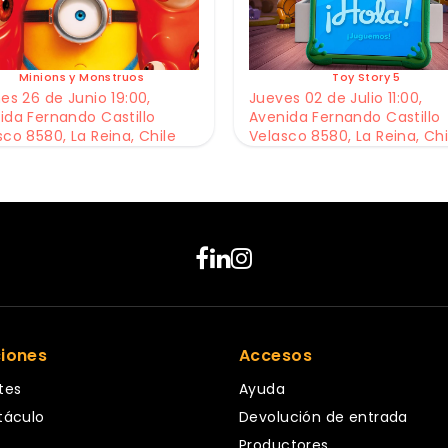
Minions y Monstruos
Toy Story 5
es 26 de Junio 19:00,
Jueves 02 de Julio 11:00,
ida Fernando Castillo
Avenida Fernando Castillo
sco 8580, La Reina, Chile
Velasco 8580, La Reina, Chi
ciones
Accesos
tes
Ayuda
táculo
Devolución de entrada
Productores