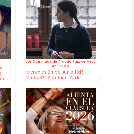
Los Domingos de Alauda Ruiz de Azúa
en SALA K
ub
Miércoles 24 de Junio 18:15,
o
Marín 321, Santiago, Chile
acul,