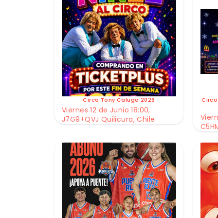
Circo Tony Caluga 2026
Circo
Viernes 12 de Junio 18:00,
Viern
J7G9+QVJ Quilicura, Chile
C5HM