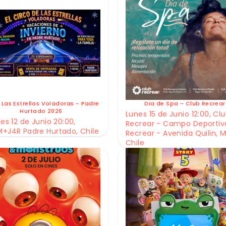
 Las Estrellas Voladoras - Padre
Dia de Spa - Club Recrear
Hurtado 2026
Lunes 15 de Junio 12:00, Cl
es 12 de Junio 20:00,
Recrear - Campo Deportiv
+J4R Padre Hurtado, Chile
Recrear - Avenida Quilin, M
Chile