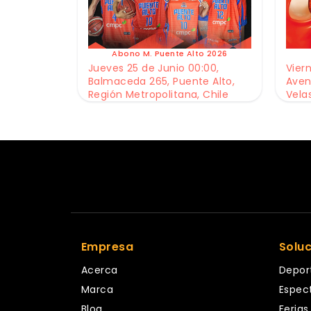
Abono M. Puente Alto 2026
Jueves 25 de Junio 00:00,
Viern
Balmaceda 265, Puente Alto,
Aven
Región Metropolitana, Chile
Vela
Empresa
Solu
Acerca
Depor
Marca
Espec
Blog
Ferias