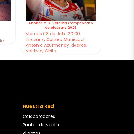
Abonos C.D. Valdivia Campeonato
de clausura 2026
Viernes 03 de Julio 20:00,
Errázuriz, Coliseo Municipal
le
Antonio Azurmendy Riveros,
Valdivia, Chile
Nuestra Red
Colaboradores
Puntos de venta
Alianzas