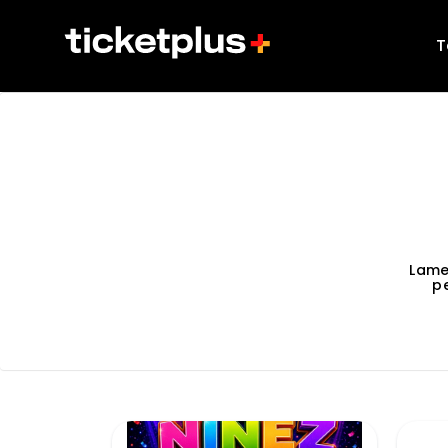
T
Lame
p