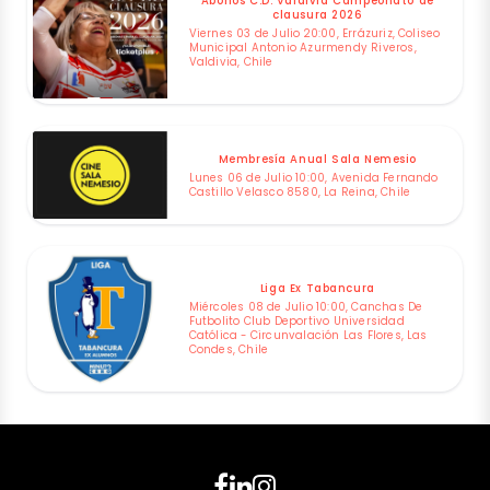
Abonos C.D. Valdivia Campeonato de
clausura 2026
Viernes 03 de Julio 20:00, Errázuriz, Coliseo
Municipal Antonio Azurmendy Riveros,
Valdivia, Chile
Membresía Anual Sala Nemesio
Lunes 06 de Julio 10:00, Avenida Fernando
Castillo Velasco 8580, La Reina, Chile
Liga Ex Tabancura
Miércoles 08 de Julio 10:00, Canchas De
Futbolito Club Deportivo Universidad
Católica - Circunvalación Las Flores, Las
Condes, Chile