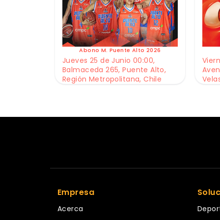
Abono M. Puente Alto 2026
Jueves 25 de Junio 00:00,
Viern
Balmaceda 265, Puente Alto,
Aven
Región Metropolitana, Chile
Vela
Empresa
Solu
Acerca
Depor