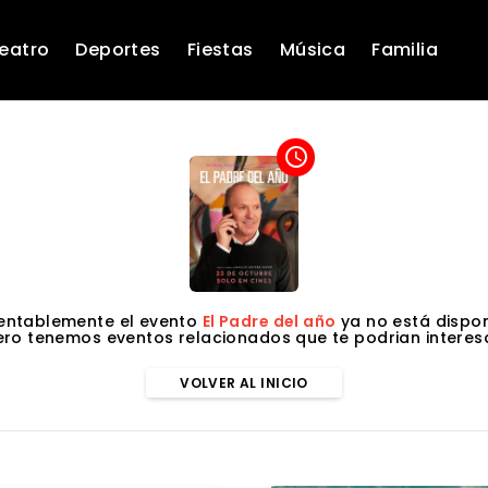
eatro
Deportes
Fiestas
Música
Familia
access_time
entablemente el evento
El Padre del año
ya no está dispon
ero tenemos eventos relacionados que te podrian interesa
VOLVER AL INICIO