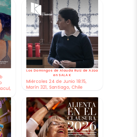
Los Domingos de Alauda Ruiz de Azúa
en SALA K
ub
Miércoles 24 de Junio 18:15,
o
Marín 321, Santiago, Chile
acul,