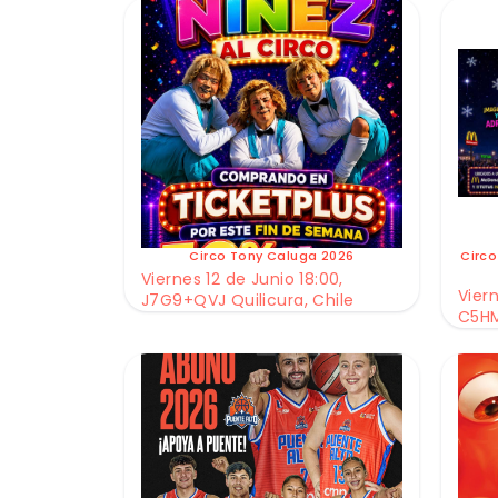
Circo Tony Caluga 2026
Circo
Viernes 12 de Junio 18:00,
Viern
J7G9+QVJ Quilicura, Chile
C5HM