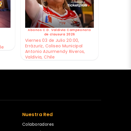
Abonos C.D. Valdivia Campeonato
de clausura 2026
Viernes 03 de Julio 20:00,
Errázuriz, Coliseo Municipal
le
Antonio Azurmendy Riveros,
Valdivia, Chile
Nuestra Red
Colaboradores