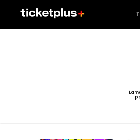
T
Lam
p