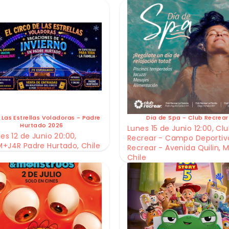
 Las Estrellas Voladoras - Padre
Dia de Spa - Club Recrear
Hurtado 2026
Lunes 15 de Junio 12:00, Cl
es 12 de Junio 20:00,
Recrear - Campo Deportiv
+J4R Padre Hurtado, Chile
Recrear - Avenida Quilin, M
Chile