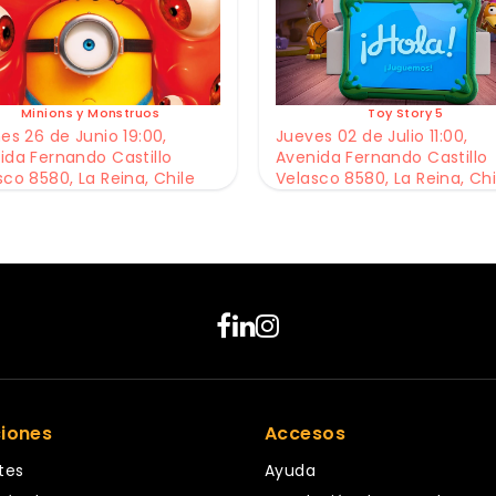
Minions y Monstruos
Toy Story 5
es 26 de Junio 19:00,
Jueves 02 de Julio 11:00,
ida Fernando Castillo
Avenida Fernando Castillo
sco 8580, La Reina, Chile
Velasco 8580, La Reina, Chi
ciones
Accesos
tes
Ayuda